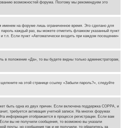
ьзованию возможностей форума. Поэтому мы рекомендуем это
м именем на форуме лишь ограниченное время. Это сделано для
 и пароль каждый раз, вы можете отметить флажком указанный пункт
 и т.п. Если пункт «Автоматически входить при каждом посещении»
ль в положение «Да», то вы будете видны только администраторам,
, щелкните на этой странице ссылку «Забыли пароль?», следуйте
ожет быть одна из двух причин. Если включена поддержка COPPA, и
ачит, требуется активация учетной записи. На многих форумах
 Эта информация отображается в процессе регистрации. Если вам
 Если вы не получили сообщения, то возможно вы указали
ой почты, но сообщения так и не получили, то обратитесь за