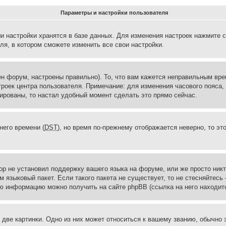
Параметры и настройки пользователя
и настройки хранятся в базе данных. Для изменения настроек нажмите 
ля, в котором сможете изменить все свои настройки.
н форум, настроены правильно). То, что вам кажется неправильным вр
троек центра пользователя. Примечание: для изменения часового пояса,
ированы, то настал удобный момент сделать это прямо сейчас.
него времени (
DST
), но время по-прежнему отображается неверно, то эт
ор не установил поддержку вашего языка на форуме, или же просто ник
м языковый пакет. Если такого пакета не существует, то не стесняйтесь
ю информацию можно получить на сайте phpBB (ссылка на него находитс
две картинки. Одно из них может относиться к вашему званию, обычно э