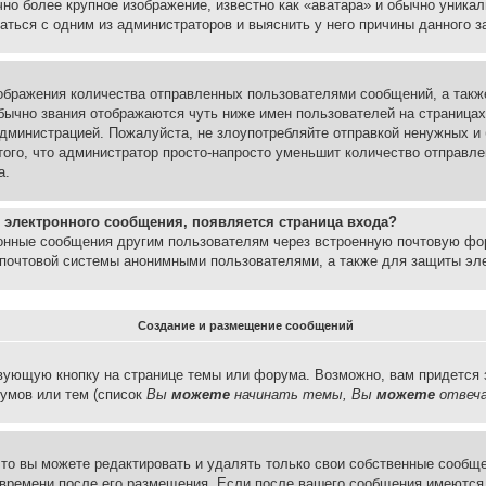
но более крупное изображение, известно как «аватара» и обычно уника
аться с одним из администраторов и выяснить у него причины данного з
бражения количества отправленных пользователями сообщений, а такж
бычно звания отображаются чуть ниже имен пользователей на страницах
администрацией. Пожалуйста, не злоупотребляйте отправкой ненужных 
ого, что администратор просто-напросто уменьшит количество отправле
а.
 электронного сообщения, появляется страница входа?
ронные сообщения другим пользователям через встроенную почтовую фо
почтовой системы анонимными пользователями, а также для защиты эле
Создание и размещение сообщений
вующую кнопку на странице темы или форума. Возможно, вам придется 
умов или тем (список
Вы
можете
начинать темы, Вы
можете
отвеча
то вы можете редактировать и удалять только свои собственные сообще
 времени после его размещения. Если после вашего сообщения имеются 