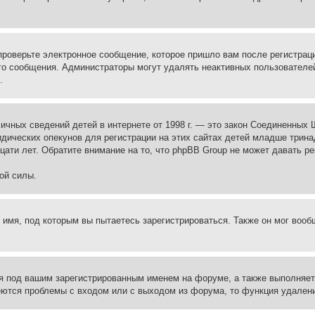
проверьте электронное сообщение, которое пришло вам после регистрац
ого сообщения. Администраторы могут удалять неактивных пользователе
.
те личных сведений детей в интернете от 1998 г. — это закон Соединенн
дических опекунов для регистрации на этих сайтах детей младше тринад
ати лет. Обратите внимание на то, что phpBB Group не может давать р
ой силы.
 имя, под которым вы пытаетесь зарегистрироваться. Также он мог воо
я под вашим зарегистрированным именем на форуме, а также выполняет 
еются проблемы с входом или с выходом из форума, то функция удалени