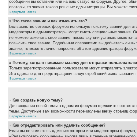
сообщений вы оставили или на ваш статус на форуме. Другое, обыч
аватары, то значит таково решение администрации. Вы можете связ
Вернуться наверх
» Что такое звание и как изменить его?
Большинство сетевых форумов используют систему званий для ото
модераторы и администраторы могут иметь специальные звания. О
не можете изменить свое звание, поскольку они устанавливаются 
повысить свое звание. Подобными операциями вы добьетесь лишь т
звание, то можете лично попросить об этом администратора форум
Вернуться наверх
» Почему, когда я нажимаю ссылку для отправки пользователю
Только зарегистрированные пользователи могут отправлять элект
Это сделано для предотвращения злоупотреблений использования 
Вернуться наверх
» Как создать новую тему?
Для создания новой темы в одном из форумов щелкните соответст
темы. Доступные вам возможности перечислены внизу страниц фор
Вернуться наверх
» Как отредактировать или удалить сообщение?
Если вы не являетесь администратором или модератором форума, 
«Редактировать сообщение», иногда лишь в течение ограниченного