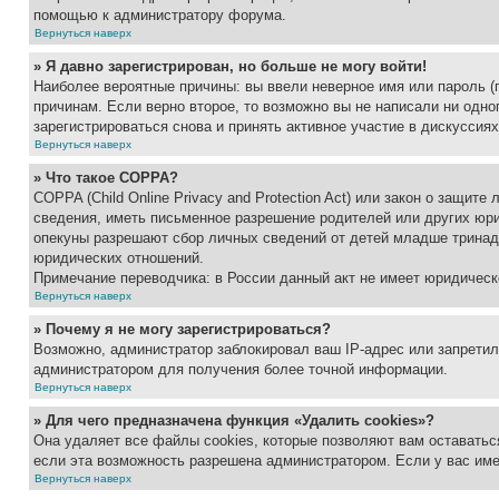
помощью к администратору форума.
Вернуться наверх
» Я давно зарегистрирован, но больше не могу войти!
Наиболее вероятные причины: вы ввели неверное имя или пароль (
причинам. Если верно второе, то возможно вы не написали ни одн
зарегистрироваться снова и принять активное участие в дискуссиях
Вернуться наверх
» Что такое COPPA?
COPPA (Child Online Privacy and Protection Act) или закон о защи
сведения, иметь письменное разрешение родителей или других юри
опекуны разрешают сбор личных сведений от детей младше тринадц
юридических отношений.
Примечание переводчика: в России данный акт не имеет юридическ
Вернуться наверх
» Почему я не могу зарегистрироваться?
Возможно, администратор заблокировал ваш IP-адрес или запретил
администратором для получения более точной информации.
Вернуться наверх
» Для чего предназначена функция «Удалить cookies»?
Она удаляет все файлы cookies, которые позволяют вам оставатьс
если эта возможность разрешена администратором. Если у вас им
Вернуться наверх