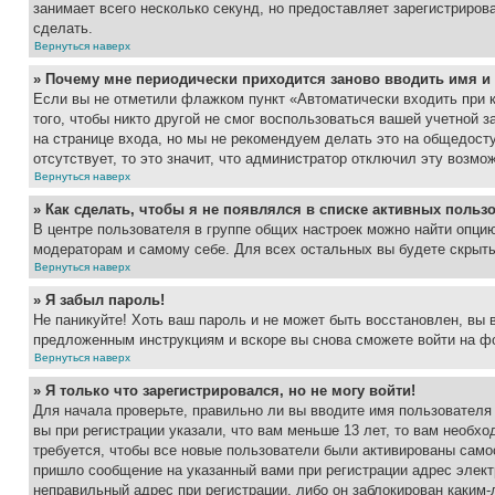
занимает всего несколько секунд, но предоставляет зарегистрир
сделать.
Вернуться наверх
» Почему мне периодически приходится заново вводить имя и
Если вы не отметили флажком пункт «Автоматически входить при 
того, чтобы никто другой не смог воспользоваться вашей учетной 
на странице входа, но мы не рекомендуем делать это на общедост
отсутствует, то это значит, что администратор отключил эту возмо
Вернуться наверх
» Как сделать, чтобы я не появлялся в списке активных польз
В центре пользователя в группе общих настроек можно найти опци
модераторам и самому себе. Для всех остальных вы будете скрыт
Вернуться наверх
» Я забыл пароль!
Не паникуйте! Хоть ваш пароль и не может быть восстановлен, вы 
предложенным инструкциям и вскоре вы снова сможете войти на ф
Вернуться наверх
» Я только что зарегистрировался, но не могу войти!
Для начала проверьте, правильно ли вы вводите имя пользователя
вы при регистрации указали, что вам меньше 13 лет, то вам необх
требуется, чтобы все новые пользователи были активированы самос
пришло сообщение на указанный вами при регистрации адрес элект
неправильный адрес при регистрации, либо он заблокирован каким-