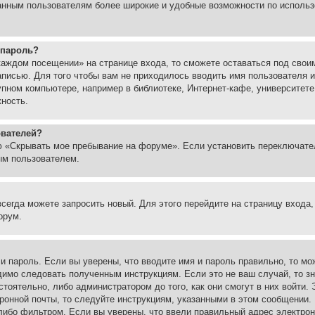
ованным пользователям более широкие и удобные возможности по испол
 пароль?
каждом посещении» на странице входа, то сможете оставаться под свои
записью. Для того чтобы вам не приходилось вводить имя пользователя
упном компьютере, например в библиотеке, Интернет-кафе, университете
жность.
ователей?
ю «Скрывать мое пребывание на форуме». Если установить переключате
ым пользователем.
всегда можете запросить новый. Для этого перейдите на страницу входа
орум.
 и пароль. Если вы уверены, что вводите имя и пароль правильно, то м
одимо следовать полученным инструкциям. Если это не ваш случай, то зн
тоятельно, либо администратором до того, как они смогут в них войти.
ронной почты, то следуйте инструкциям, указанными в этом сообщении.
либо фильтром. Если вы уверены, что ввели правильный адрес электронн