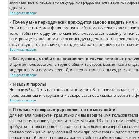
занимает всего несколько секунд, но предоставляет зарегистрир
сделать.
Вернуться наверх
» Почему мне периодически приходится заново вводить имя и
Если вы не отметили флажком пункт «Автоматически входить при 
того, чтобы никто другой не смог воспользоваться вашей учетной 
на странице входа, но мы не рекомендуем делать это на общедост
отсутствует, то это значит, что администратор отключил эту возмо
Вернуться наверх
» Как сделать, чтобы я не появлялся в списке активных польз
В центре пользователя в группе общих настроек можно найти опци
модераторам и самому себе. Для всех остальных вы будете скрыт
Вернуться наверх
» Я забыл пароль!
Не паникуйте! Хоть ваш пароль и не может быть восстановлен, вы 
предложенным инструкциям и вскоре вы снова сможете войти на ф
Вернуться наверх
» Я только что зарегистрировался, но не могу войти!
Для начала проверьте, правильно ли вы вводите имя пользователя
вы при регистрации указали, что вам меньше 13 лет, то вам необх
требуется, чтобы все новые пользователи были активированы самос
пришло сообщение на указанный вами при регистрации адрес элект
неправильный адрес при регистрации, либо он заблокирован каким-