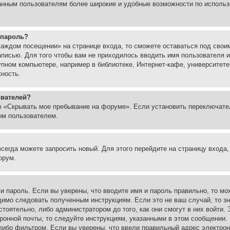
ованным пользователям более широкие и удобные возможности по испол
 пароль?
каждом посещении» на странице входа, то сможете оставаться под свои
записью. Для того чтобы вам не приходилось вводить имя пользователя
упном компьютере, например в библиотеке, Интернет-кафе, университете
жность.
ователей?
ю «Скрывать мое пребывание на форуме». Если установить переключате
ым пользователем.
всегда можете запросить новый. Для этого перейдите на страницу входа
орум.
 и пароль. Если вы уверены, что вводите имя и пароль правильно, то м
одимо следовать полученным инструкциям. Если это не ваш случай, то зн
тоятельно, либо администратором до того, как они смогут в них войти.
ронной почты, то следуйте инструкциям, указанными в этом сообщении.
либо фильтром. Если вы уверены, что ввели правильный адрес электронн