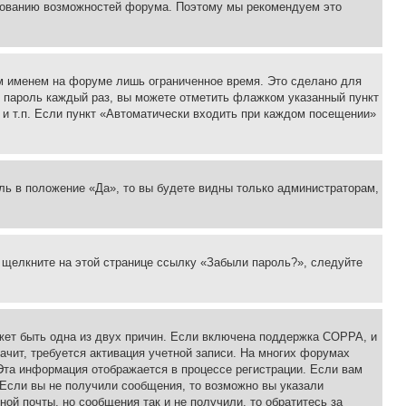
ьзованию возможностей форума. Поэтому мы рекомендуем это
м именем на форуме лишь ограниченное время. Это сделано для
 и пароль каждый раз, вы можете отметить флажком указанный пункт
 и т.п. Если пункт «Автоматически входить при каждом посещении»
ль в положение «Да», то вы будете видны только администраторам,
, щелкните на этой странице ссылку «Забыли пароль?», следуйте
ожет быть одна из двух причин. Если включена поддержка COPPA, и
ачит, требуется активация учетной записи. На многих форумах
 Эта информация отображается в процессе регистрации. Если вам
 Если вы не получили сообщения, то возможно вы указали
ой почты, но сообщения так и не получили, то обратитесь за