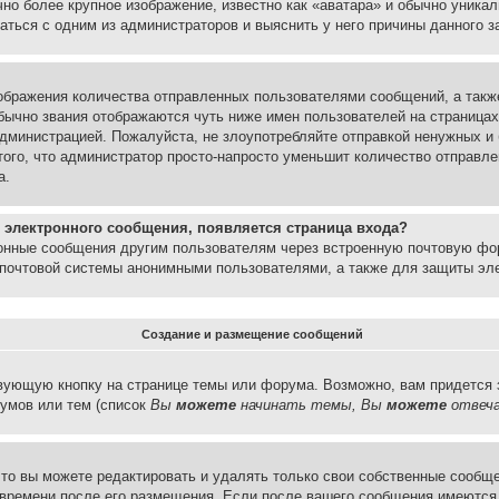
но более крупное изображение, известно как «аватара» и обычно уника
аться с одним из администраторов и выяснить у него причины данного з
бражения количества отправленных пользователями сообщений, а такж
бычно звания отображаются чуть ниже имен пользователей на страницах
администрацией. Пожалуйста, не злоупотребляйте отправкой ненужных 
ого, что администратор просто-напросто уменьшит количество отправле
а.
 электронного сообщения, появляется страница входа?
ронные сообщения другим пользователям через встроенную почтовую фо
почтовой системы анонимными пользователями, а также для защиты эле
Создание и размещение сообщений
вующую кнопку на странице темы или форума. Возможно, вам придется 
умов или тем (список
Вы
можете
начинать темы, Вы
можете
отвеча
то вы можете редактировать и удалять только свои собственные сообще
 времени после его размещения. Если после вашего сообщения имеются 