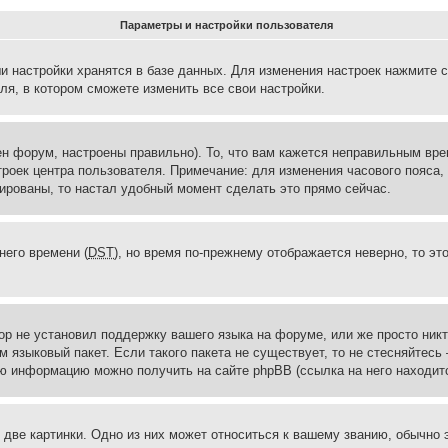
Параметры и настройки пользователя
и настройки хранятся в базе данных. Для изменения настроек нажмите 
ля, в котором сможете изменить все свои настройки.
н форум, настроены правильно). То, что вам кажется неправильным вр
троек центра пользователя. Примечание: для изменения часового пояса,
ированы, то настал удобный момент сделать это прямо сейчас.
него времени (
DST
), но время по-прежнему отображается неверно, то эт
ор не установил поддержку вашего языка на форуме, или же просто ник
м языковый пакет. Если такого пакета не существует, то не стесняйтесь
ю информацию можно получить на сайте phpBB (ссылка на него находитс
две картинки. Одно из них может относиться к вашему званию, обычно э