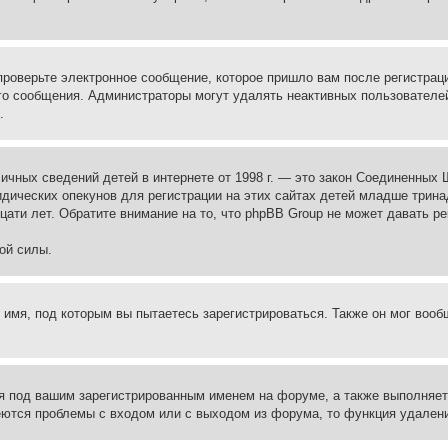
проверьте электронное сообщение, которое пришло вам после регистрац
ого сообщения. Администраторы могут удалять неактивных пользователе
.
те личных сведений детей в интернете от 1998 г. — это закон Соединенн
дических опекунов для регистрации на этих сайтах детей младше тринад
ати лет. Обратите внимание на то, что phpBB Group не может давать р
ой силы.
 имя, под которым вы пытаетесь зарегистрироваться. Также он мог воо
я под вашим зарегистрированным именем на форуме, а также выполняет 
еются проблемы с входом или с выходом из форума, то функция удалени