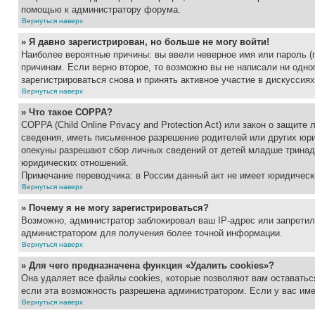
помощью к администратору форума.
Вернуться наверх
» Я давно зарегистрирован, но больше не могу войти!
Наиболее вероятные причины: вы ввели неверное имя или пароль (
причинам. Если верно второе, то возможно вы не написали ни одн
зарегистрироваться снова и принять активное участие в дискуссиях
Вернуться наверх
» Что такое COPPA?
COPPA (Child Online Privacy and Protection Act) или закон о защи
сведения, иметь письменное разрешение родителей или других юри
опекуны разрешают сбор личных сведений от детей младше тринадц
юридических отношений.
Примечание переводчика: в России данный акт не имеет юридическ
Вернуться наверх
» Почему я не могу зарегистрироваться?
Возможно, администратор заблокировал ваш IP-адрес или запретил
администратором для получения более точной информации.
Вернуться наверх
» Для чего предназначена функция «Удалить cookies»?
Она удаляет все файлы cookies, которые позволяют вам оставатьс
если эта возможность разрешена администратором. Если у вас им
Вернуться наверх