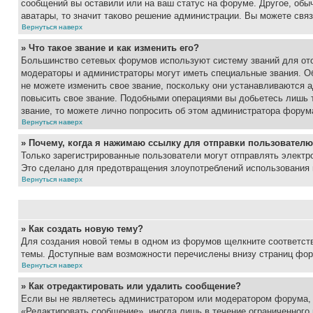
сообщений вы оставили или на ваш статус на форуме. Другое, обыч
аватары, то значит таково решение администрации. Вы можете связ
Вернуться наверх
» Что такое звание и как изменить его?
Большинство сетевых форумов используют систему званий для ото
модераторы и администраторы могут иметь специальные звания. О
не можете изменить свое звание, поскольку они устанавливаются 
повысить свое звание. Подобными операциями вы добьетесь лишь т
звание, то можете лично попросить об этом администратора форум
Вернуться наверх
» Почему, когда я нажимаю ссылку для отправки пользователю
Только зарегистрированные пользователи могут отправлять элект
Это сделано для предотвращения злоупотреблений использования 
Вернуться наверх
» Как создать новую тему?
Для создания новой темы в одном из форумов щелкните соответст
темы. Доступные вам возможности перечислены внизу страниц фор
Вернуться наверх
» Как отредактировать или удалить сообщение?
Если вы не являетесь администратором или модератором форума, 
«Редактировать сообщение», иногда лишь в течение ограниченного