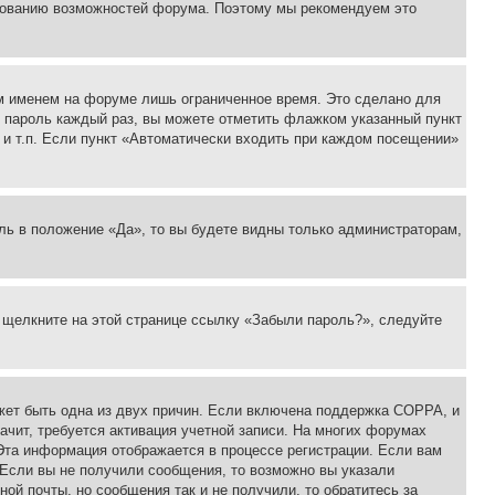
ьзованию возможностей форума. Поэтому мы рекомендуем это
м именем на форуме лишь ограниченное время. Это сделано для
 и пароль каждый раз, вы можете отметить флажком указанный пункт
 и т.п. Если пункт «Автоматически входить при каждом посещении»
ль в положение «Да», то вы будете видны только администраторам,
, щелкните на этой странице ссылку «Забыли пароль?», следуйте
ожет быть одна из двух причин. Если включена поддержка COPPA, и
ачит, требуется активация учетной записи. На многих форумах
 Эта информация отображается в процессе регистрации. Если вам
 Если вы не получили сообщения, то возможно вы указали
ой почты, но сообщения так и не получили, то обратитесь за