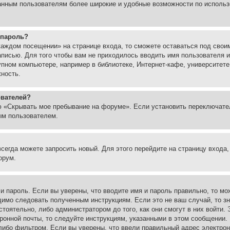
ованным пользователям более широкие и удобные возможности по испол
 пароль?
каждом посещении» на странице входа, то сможете оставаться под свои
записью. Для того чтобы вам не приходилось вводить имя пользователя
упном компьютере, например в библиотеке, Интернет-кафе, университете
жность.
ователей?
ю «Скрывать мое пребывание на форуме». Если установить переключате
ым пользователем.
всегда можете запросить новый. Для этого перейдите на страницу входа
орум.
 и пароль. Если вы уверены, что вводите имя и пароль правильно, то м
одимо следовать полученным инструкциям. Если это не ваш случай, то зн
тоятельно, либо администратором до того, как они смогут в них войти.
ронной почты, то следуйте инструкциям, указанными в этом сообщении.
либо фильтром. Если вы уверены, что ввели правильный адрес электронн