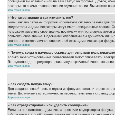
сообщений вы оставили или на ваш статус на форуме. Другое, обыч
аватары, то значит таково решение администрации. Вы можете связ
Вернуться наверх
» Что такое звание и как изменить его?
Большинство сетевых форумов используют систему званий для ото
модераторы и администраторы могут иметь специальные звания. О
не можете изменить свое звание, поскольку они устанавливаются 
повысить свое звание. Подобными операциями вы добьетесь лишь т
звание, то можете лично попросить об этом администратора форум
Вернуться наверх
» Почему, когда я нажимаю ссылку для отправки пользователю
Только зарегистрированные пользователи могут отправлять элект
Это сделано для предотвращения злоупотреблений использования 
Вернуться наверх
» Как создать новую тему?
Для создания новой темы в одном из форумов щелкните соответст
темы. Доступные вам возможности перечислены внизу страниц фор
Вернуться наверх
» Как отредактировать или удалить сообщение?
Если вы не являетесь администратором или модератором форума, 
«Редактировать сообщение», иногда лишь в течение ограниченного