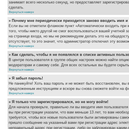
занимает всего несколько секунд, но предоставляет зарегистрир
сделать.
Вернуться наверх
» Почему мне периодически приходится заново вводить имя и
Если вы не отметили флажком пункт «Автоматически входить при 
того, чтобы никто другой не смог воспользоваться вашей учетной 
на странице входа, но мы не рекомендуем делать это на общедост
отсутствует, то это значит, что администратор отключил эту возмо
Вернуться наверх
» Как сделать, чтобы я не появлялся в списке активных польз
В центре пользователя в группе общих настроек можно найти опци
модераторам и самому себе. Для всех остальных вы будете скрыт
Вернуться наверх
» Я забыл пароль!
Не паникуйте! Хоть ваш пароль и не может быть восстановлен, вы 
предложенным инструкциям и вскоре вы снова сможете войти на ф
Вернуться наверх
» Я только что зарегистрировался, но не могу войти!
Для начала проверьте, правильно ли вы вводите имя пользователя
вы при регистрации указали, что вам меньше 13 лет, то вам необх
требуется, чтобы все новые пользователи были активированы самос
пришло сообщение на указанный вами при регистрации адрес элект
неправильный адрес при регистрации, либо он заблокирован каким-