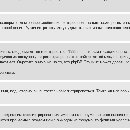
проверьте электронное сообщение, которое пришло вам после регистрац
ого сообщения. Администраторы могут удалять неактивных пользователе
.
те личных сведений детей в интернете от 1998 г. — это закон Соединенн
дических опекунов для регистрации на этих сайтах детей младше тринад
ати лет. Обратите внимание на то, что phpBB Group не может давать р
ой силы.
 имя, под которым вы пытаетесь зарегистрироваться. Также он мог воо
я под вашим зарегистрированным именем на форуме, а также выполняет 
еются проблемы с входом или с выходом из форума, то функция удалени