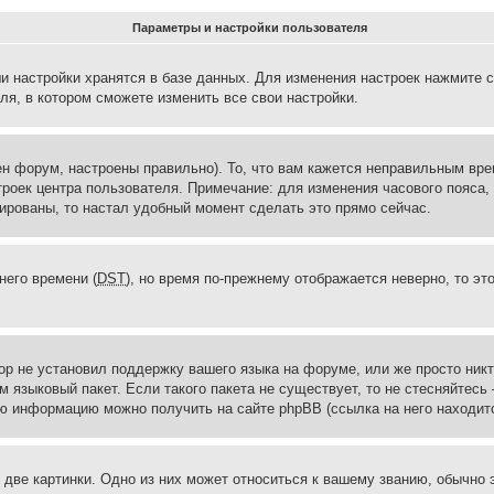
Параметры и настройки пользователя
и настройки хранятся в базе данных. Для изменения настроек нажмите 
ля, в котором сможете изменить все свои настройки.
н форум, настроены правильно). То, что вам кажется неправильным вр
троек центра пользователя. Примечание: для изменения часового пояса,
ированы, то настал удобный момент сделать это прямо сейчас.
него времени (
DST
), но время по-прежнему отображается неверно, то эт
ор не установил поддержку вашего языка на форуме, или же просто ник
м языковый пакет. Если такого пакета не существует, то не стесняйтесь
ю информацию можно получить на сайте phpBB (ссылка на него находитс
две картинки. Одно из них может относиться к вашему званию, обычно э