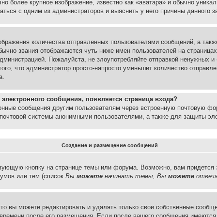
но более крупное изображение, известно как «аватара» и обычно уника
аться с одним из администраторов и выяснить у него причины данного з
бражения количества отправленных пользователями сообщений, а такж
бычно звания отображаются чуть ниже имен пользователей на страницах
администрацией. Пожалуйста, не злоупотребляйте отправкой ненужных 
ого, что администратор просто-напросто уменьшит количество отправле
а.
 электронного сообщения, появляется страница входа?
ронные сообщения другим пользователям через встроенную почтовую фо
почтовой системы анонимными пользователями, а также для защиты эле
Создание и размещение сообщений
вующую кнопку на странице темы или форума. Возможно, вам придется 
умов или тем (список
Вы
можете
начинать темы, Вы
можете
отвеча
то вы можете редактировать и удалять только свои собственные сообще
 времени после его размещения. Если после вашего сообщения имеются 