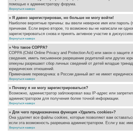
помощью к администратору форума.
Вернуться наверх
» Я давно зарегистрирован, но больше не могу войти!
Наиболее вероятные причины: вы ввели неверное имя или пароль (
причинам. Если верно второе, то возможно вы не написали ни одн
зарегистрироваться снова и принять активное участие в дискуссиях
Вернуться наверх
» Что такое COPPA?
COPPA (Child Online Privacy and Protection Act) или закон о защи
сведения, иметь письменное разрешение родителей или других юри
опекуны разрешают сбор личных сведений от детей младше тринадц
юридических отношений.
Примечание переводчика: в России данный акт не имеет юридическ
Вернуться наверх
» Почему я не могу зарегистрироваться?
Возможно, администратор заблокировал ваш IP-адрес или запретил
администратором для получения более точной информации.
Вернуться наверх
» Для чего предназначена функция «Удалить cookies»?
Она удаляет все файлы cookies, которые позволяют вам оставатьс
если эта возможность разрешена администратором. Если у вас им
Вернуться наверх