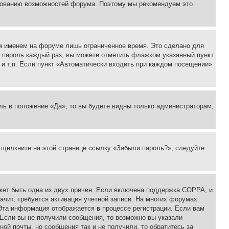
ьзованию возможностей форума. Поэтому мы рекомендуем это
м именем на форуме лишь ограниченное время. Это сделано для
 и пароль каждый раз, вы можете отметить флажком указанный пункт
 и т.п. Если пункт «Автоматически входить при каждом посещении»
ль в положение «Да», то вы будете видны только администраторам,
, щелкните на этой странице ссылку «Забыли пароль?», следуйте
ожет быть одна из двух причин. Если включена поддержка COPPA, и
ачит, требуется активация учетной записи. На многих форумах
 Эта информация отображается в процессе регистрации. Если вам
 Если вы не получили сообщения, то возможно вы указали
ой почты, но сообщения так и не получили, то обратитесь за