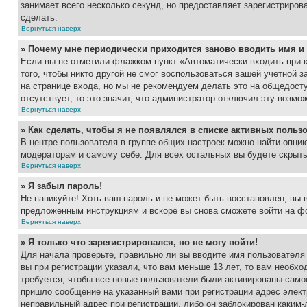
занимает всего несколько секунд, но предоставляет зарегистрир
сделать.
Вернуться наверх
» Почему мне периодически приходится заново вводить имя и
Если вы не отметили флажком пункт «Автоматически входить при 
того, чтобы никто другой не смог воспользоваться вашей учетной 
на странице входа, но мы не рекомендуем делать это на общедост
отсутствует, то это значит, что администратор отключил эту возмо
Вернуться наверх
» Как сделать, чтобы я не появлялся в списке активных польз
В центре пользователя в группе общих настроек можно найти опци
модераторам и самому себе. Для всех остальных вы будете скрыт
Вернуться наверх
» Я забыл пароль!
Не паникуйте! Хоть ваш пароль и не может быть восстановлен, вы 
предложенным инструкциям и вскоре вы снова сможете войти на ф
Вернуться наверх
» Я только что зарегистрировался, но не могу войти!
Для начала проверьте, правильно ли вы вводите имя пользователя
вы при регистрации указали, что вам меньше 13 лет, то вам необх
требуется, чтобы все новые пользователи были активированы самос
пришло сообщение на указанный вами при регистрации адрес элект
неправильный адрес при регистрации, либо он заблокирован каким-