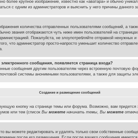
но более крупное изображение, известно как «аватара» и обычно уника
аться с одним из администраторов и выяснить у него причины данного з
бражения количества отправленных пользователями сообщений, а такж
бычно звания отображаются чуть ниже имен пользователей на страницах
администрацией. Пожалуйста, не злоупотребляйте отправкой ненужных 
ого, что администратор просто-напросто уменьшит количество отправле
а.
 электронного сообщения, появляется страница входа?
ронные сообщения другим пользователям через встроенную почтовую фо
почтовой системы анонимными пользователями, а также для защиты эле
Создание и размещение сообщений
вующую кнопку на странице темы или форума. Возможно, вам придется 
умов или тем (список
Вы
можете
начинать темы, Вы
можете
отвеча
то вы можете редактировать и удалять только свои собственные сообще
 времени после его размещения. Если после вашего сообщения имеются 