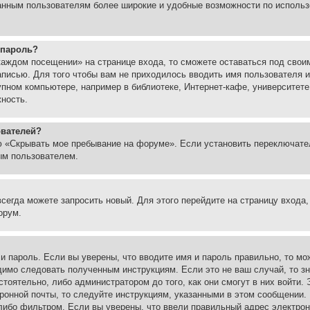
ованным пользователям более широкие и удобные возможности по испол
 пароль?
каждом посещении» на странице входа, то сможете оставаться под свои
записью. Для того чтобы вам не приходилось вводить имя пользователя
упном компьютере, например в библиотеке, Интернет-кафе, университете
жность.
ователей?
ю «Скрывать мое пребывание на форуме». Если установить переключате
ым пользователем.
всегда можете запросить новый. Для этого перейдите на страницу входа
орум.
 и пароль. Если вы уверены, что вводите имя и пароль правильно, то м
одимо следовать полученным инструкциям. Если это не ваш случай, то зн
тоятельно, либо администратором до того, как они смогут в них войти.
ронной почты, то следуйте инструкциям, указанными в этом сообщении.
либо фильтром. Если вы уверены, что ввели правильный адрес электронн