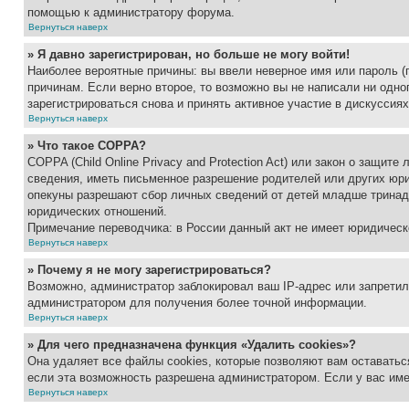
помощью к администратору форума.
Вернуться наверх
» Я давно зарегистрирован, но больше не могу войти!
Наиболее вероятные причины: вы ввели неверное имя или пароль (
причинам. Если верно второе, то возможно вы не написали ни одн
зарегистрироваться снова и принять активное участие в дискуссиях
Вернуться наверх
» Что такое COPPA?
COPPA (Child Online Privacy and Protection Act) или закон о защи
сведения, иметь письменное разрешение родителей или других юри
опекуны разрешают сбор личных сведений от детей младше тринадц
юридических отношений.
Примечание переводчика: в России данный акт не имеет юридическ
Вернуться наверх
» Почему я не могу зарегистрироваться?
Возможно, администратор заблокировал ваш IP-адрес или запретил
администратором для получения более точной информации.
Вернуться наверх
» Для чего предназначена функция «Удалить cookies»?
Она удаляет все файлы cookies, которые позволяют вам оставатьс
если эта возможность разрешена администратором. Если у вас им
Вернуться наверх