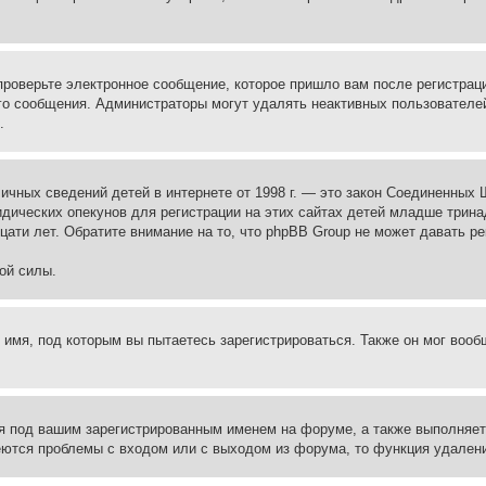
проверьте электронное сообщение, которое пришло вам после регистрац
ого сообщения. Администраторы могут удалять неактивных пользователе
.
те личных сведений детей в интернете от 1998 г. — это закон Соединенн
дических опекунов для регистрации на этих сайтах детей младше тринад
ати лет. Обратите внимание на то, что phpBB Group не может давать р
ой силы.
 имя, под которым вы пытаетесь зарегистрироваться. Также он мог воо
я под вашим зарегистрированным именем на форуме, а также выполняет 
еются проблемы с входом или с выходом из форума, то функция удалени