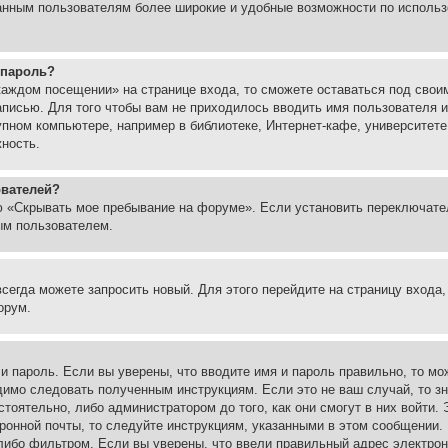
ованным пользователям более широкие и удобные возможности по испол
 пароль?
каждом посещении» на странице входа, то сможете оставаться под свои
записью. Для того чтобы вам не приходилось вводить имя пользователя
упном компьютере, например в библиотеке, Интернет-кафе, университете
жность.
ователей?
ю «Скрывать мое пребывание на форуме». Если установить переключате
ым пользователем.
всегда можете запросить новый. Для этого перейдите на страницу входа
орум.
 и пароль. Если вы уверены, что вводите имя и пароль правильно, то м
одимо следовать полученным инструкциям. Если это не ваш случай, то зн
тоятельно, либо администратором до того, как они смогут в них войти.
ронной почты, то следуйте инструкциям, указанными в этом сообщении.
либо фильтром. Если вы уверены, что ввели правильный адрес электронн