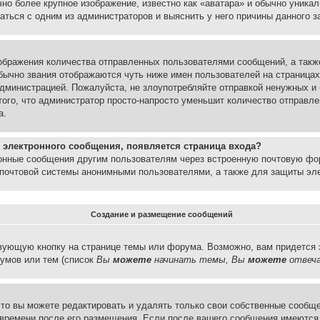
но более крупное изображение, известно как «аватара» и обычно уника
аться с одним из администраторов и выяснить у него причины данного з
бражения количества отправленных пользователями сообщений, а такж
бычно звания отображаются чуть ниже имен пользователей на страницах
администрацией. Пожалуйста, не злоупотребляйте отправкой ненужных 
ого, что администратор просто-напросто уменьшит количество отправле
а.
 электронного сообщения, появляется страница входа?
ронные сообщения другим пользователям через встроенную почтовую фо
почтовой системы анонимными пользователями, а также для защиты эле
Создание и размещение сообщений
вующую кнопку на странице темы или форума. Возможно, вам придется 
умов или тем (список
Вы
можете
начинать темы, Вы
можете
отвеча
то вы можете редактировать и удалять только свои собственные сообще
 времени после его размещения. Если после вашего сообщения имеются 