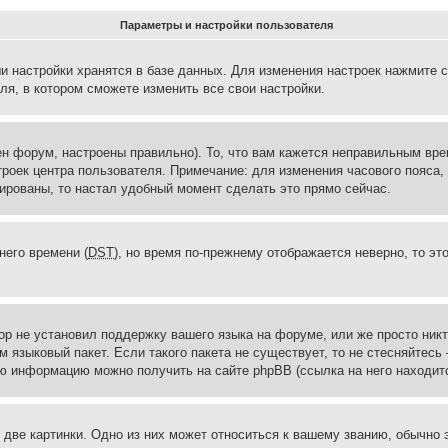
Параметры и настройки пользователя
и настройки хранятся в базе данных. Для изменения настроек нажмите 
ля, в котором сможете изменить все свои настройки.
н форум, настроены правильно). То, что вам кажется неправильным вр
троек центра пользователя. Примечание: для изменения часового пояса,
ированы, то настал удобный момент сделать это прямо сейчас.
него времени (
DST
), но время по-прежнему отображается неверно, то эт
ор не установил поддержку вашего языка на форуме, или же просто ник
м языковый пакет. Если такого пакета не существует, то не стесняйтесь
ю информацию можно получить на сайте phpBB (ссылка на него находитс
две картинки. Одно из них может относиться к вашему званию, обычно э