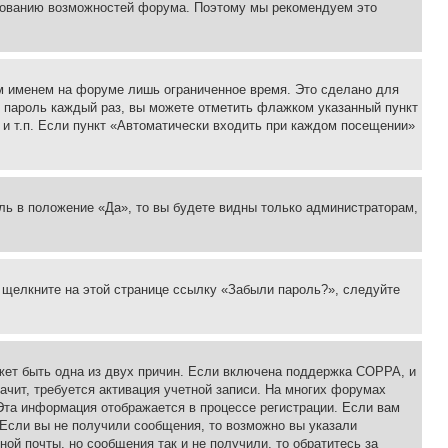
ьзованию возможностей форума. Поэтому мы рекомендуем это
м именем на форуме лишь ограниченное время. Это сделано для
 и пароль каждый раз, вы можете отметить флажком указанный пункт
 и т.п. Если пункт «Автоматически входить при каждом посещении»
ль в положение «Да», то вы будете видны только администраторам,
, щелкните на этой странице ссылку «Забыли пароль?», следуйте
ожет быть одна из двух причин. Если включена поддержка COPPA, и
ачит, требуется активация учетной записи. На многих форумах
 Эта информация отображается в процессе регистрации. Если вам
 Если вы не получили сообщения, то возможно вы указали
ой почты, но сообщения так и не получили, то обратитесь за