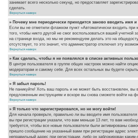
занимает всего несколько секунд, но предоставляет зарегистрир
сделать.
Вернуться наверх
» Почему мне периодически приходится заново вводить имя и
Если вы не отметили флажком пункт «Автоматически входить при 
того, чтобы никто другой не смог воспользоваться вашей учетной 
на странице входа, но мы не рекомендуем делать это на общедост
отсутствует, то это значит, что администратор отключил эту возмо
Вернуться наверх
» Как сделать, чтобы я не появлялся в списке активных польз
В центре пользователя в группе общих настроек можно найти опци
модераторам и самому себе. Для всех остальных вы будете скрыт
Вернуться наверх
» Я забыл пароль!
Не паникуйте! Хоть ваш пароль и не может быть восстановлен, вы 
предложенным инструкциям и вскоре вы снова сможете войти на ф
Вернуться наверх
» Я только что зарегистрировался, но не могу войти!
Для начала проверьте, правильно ли вы вводите имя пользователя
вы при регистрации указали, что вам меньше 13 лет, то вам необх
требуется, чтобы все новые пользователи были активированы самос
пришло сообщение на указанный вами при регистрации адрес элект
неправильный адрес при регистрации, либо он заблокирован каким-