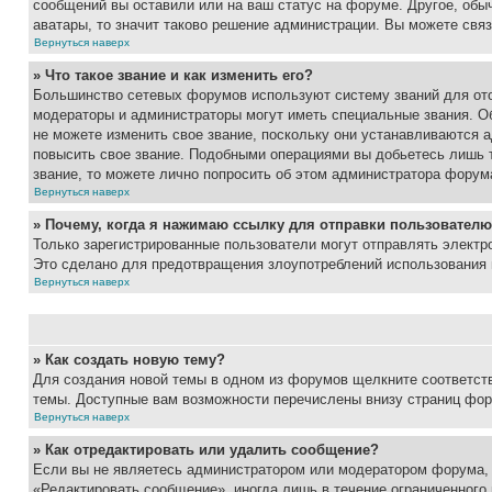
сообщений вы оставили или на ваш статус на форуме. Другое, обыч
аватары, то значит таково решение администрации. Вы можете связ
Вернуться наверх
» Что такое звание и как изменить его?
Большинство сетевых форумов используют систему званий для ото
модераторы и администраторы могут иметь специальные звания. О
не можете изменить свое звание, поскольку они устанавливаются 
повысить свое звание. Подобными операциями вы добьетесь лишь т
звание, то можете лично попросить об этом администратора форум
Вернуться наверх
» Почему, когда я нажимаю ссылку для отправки пользователю
Только зарегистрированные пользователи могут отправлять элект
Это сделано для предотвращения злоупотреблений использования 
Вернуться наверх
» Как создать новую тему?
Для создания новой темы в одном из форумов щелкните соответст
темы. Доступные вам возможности перечислены внизу страниц фор
Вернуться наверх
» Как отредактировать или удалить сообщение?
Если вы не являетесь администратором или модератором форума, 
«Редактировать сообщение», иногда лишь в течение ограниченного