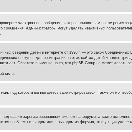
проверьте электронное сообщение, которое пришло вам после регистрац
ого сообщения. Администраторы могут удалять неактивных пользователе
.
те личных сведений детей в интернете от 1998 г. — это закон Соединенн
дических опекунов для регистрации на этих сайтах детей младше тринад
ати лет. Обратите внимание на то, что phpBB Group не может давать р
ой силы.
 имя, под которым вы пытаетесь зарегистрироваться. Также он мог воо
я под вашим зарегистрированным именем на форуме, а также выполняет 
еются проблемы с входом или с выходом из форума, то функция удалени