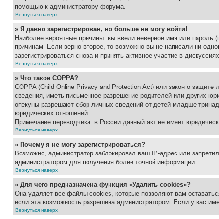
помощью к администратору форума.
Вернуться наверх
» Я давно зарегистрирован, но больше не могу войти!
Наиболее вероятные причины: вы ввели неверное имя или пароль (
причинам. Если верно второе, то возможно вы не написали ни одн
зарегистрироваться снова и принять активное участие в дискуссиях
Вернуться наверх
» Что такое COPPA?
COPPA (Child Online Privacy and Protection Act) или закон о защи
сведения, иметь письменное разрешение родителей или других юри
опекуны разрешают сбор личных сведений от детей младше тринадц
юридических отношений.
Примечание переводчика: в России данный акт не имеет юридическ
Вернуться наверх
» Почему я не могу зарегистрироваться?
Возможно, администратор заблокировал ваш IP-адрес или запретил
администратором для получения более точной информации.
Вернуться наверх
» Для чего предназначена функция «Удалить cookies»?
Она удаляет все файлы cookies, которые позволяют вам оставатьс
если эта возможность разрешена администратором. Если у вас им
Вернуться наверх