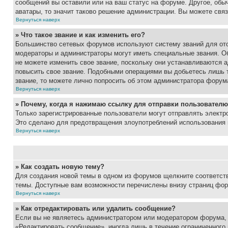
сообщений вы оставили или на ваш статус на форуме. Другое, обыч
аватары, то значит таково решение администрации. Вы можете связ
Вернуться наверх
» Что такое звание и как изменить его?
Большинство сетевых форумов используют систему званий для ото
модераторы и администраторы могут иметь специальные звания. О
не можете изменить свое звание, поскольку они устанавливаются 
повысить свое звание. Подобными операциями вы добьетесь лишь т
звание, то можете лично попросить об этом администратора форум
Вернуться наверх
» Почему, когда я нажимаю ссылку для отправки пользователю
Только зарегистрированные пользователи могут отправлять элект
Это сделано для предотвращения злоупотреблений использования 
Вернуться наверх
» Как создать новую тему?
Для создания новой темы в одном из форумов щелкните соответст
темы. Доступные вам возможности перечислены внизу страниц фор
Вернуться наверх
» Как отредактировать или удалить сообщение?
Если вы не являетесь администратором или модератором форума, 
«Редактировать сообщение», иногда лишь в течение ограниченного