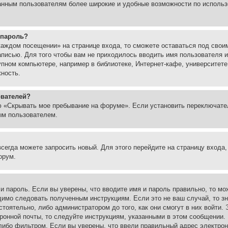
ованным пользователям более широкие и удобные возможности по испол
 пароль?
каждом посещении» на странице входа, то сможете оставаться под свои
записью. Для того чтобы вам не приходилось вводить имя пользователя
упном компьютере, например в библиотеке, Интернет-кафе, университете
жность.
ователей?
ю «Скрывать мое пребывание на форуме». Если установить переключате
ым пользователем.
всегда можете запросить новый. Для этого перейдите на страницу входа
орум.
 и пароль. Если вы уверены, что вводите имя и пароль правильно, то м
одимо следовать полученным инструкциям. Если это не ваш случай, то зн
тоятельно, либо администратором до того, как они смогут в них войти.
ронной почты, то следуйте инструкциям, указанными в этом сообщении.
либо фильтром. Если вы уверены, что ввели правильный адрес электронн