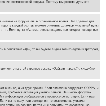
ьзованию возможностей форума. Поэтому мы рекомендуем это
м именем на форуме лишь ограниченное время. Это сделано для
 и пароль каждый раз, вы можете отметить флажком указанный пункт
 и т.п. Если пункт «Автоматически входить при каждом посещении»
ль в положение «Да», то вы будете видны только администраторам,
, щелкните на этой странице ссылку «Забыли пароль?», следуйте
ожет быть одна из двух причин. Если включена поддержка COPPA, и
ачит, требуется активация учетной записи. На многих форумах
 Эта информация отображается в процессе регистрации. Если вам
 Если вы не получили сообщения, то возможно вы указали
ой почты, но сообщения так и не получили, то обратитесь за