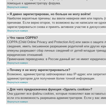
помощью к администратору форума.
Вернуться наверх
» Я давно зарегистрирован, но больше не могу войти!
Наиболее вероятные причины: вы ввели неверное имя или пароль (
причинам. Если верно второе, то возможно вы не написали ни одн
зарегистрироваться снова и принять активное участие в дискуссиях
Вернуться наверх
» Что такое COPPA?
COPPA (Child Online Privacy and Protection Act) или закон о защи
сведения, иметь письменное разрешение родителей или других юри
опекуны разрешают сбор личных сведений от детей младше тринадц
юридических отношений.
Примечание переводчика: в России данный акт не имеет юридическ
Вернуться наверх
» Почему я не могу зарегистрироваться?
Возможно, администратор заблокировал ваш IP-адрес или запретил
администратором для получения более точной информации.
Вернуться наверх
» Для чего предназначена функция «Удалить cookies»?
Она удаляет все файлы cookies, которые позволяют вам оставатьс
если эта возможность разрешена администратором. Если у вас им
Вернуться наверх