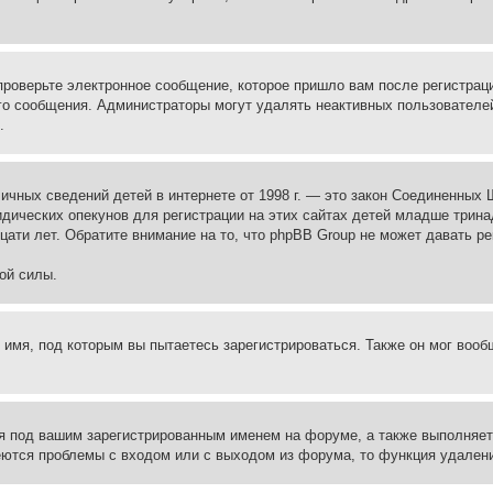
проверьте электронное сообщение, которое пришло вам после регистрац
ого сообщения. Администраторы могут удалять неактивных пользователе
.
те личных сведений детей в интернете от 1998 г. — это закон Соединенн
дических опекунов для регистрации на этих сайтах детей младше тринад
ати лет. Обратите внимание на то, что phpBB Group не может давать р
ой силы.
 имя, под которым вы пытаетесь зарегистрироваться. Также он мог воо
я под вашим зарегистрированным именем на форуме, а также выполняет 
еются проблемы с входом или с выходом из форума, то функция удалени