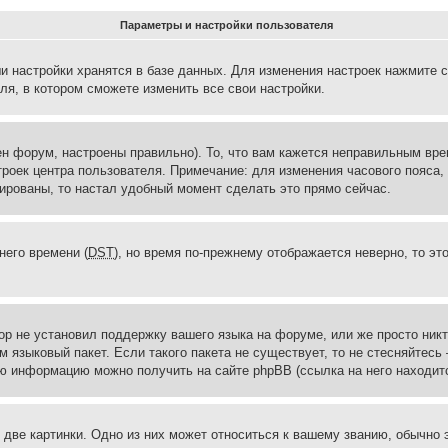
Параметры и настройки пользователя
и настройки хранятся в базе данных. Для изменения настроек нажмите 
ля, в котором сможете изменить все свои настройки.
н форум, настроены правильно). То, что вам кажется неправильным вр
троек центра пользователя. Примечание: для изменения часового пояса,
ированы, то настал удобный момент сделать это прямо сейчас.
него времени (
DST
), но время по-прежнему отображается неверно, то эт
ор не установил поддержку вашего языка на форуме, или же просто ник
м языковый пакет. Если такого пакета не существует, то не стесняйтесь
ю информацию можно получить на сайте phpBB (ссылка на него находитс
две картинки. Одно из них может относиться к вашему званию, обычно э