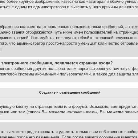
но более крупное изображение, известно как «аватара» и обычно уника
аться с одним из администраторов и выяснить у него причины данного з
бражения количества отправленных пользователями сообщений, а такж
бычно звания отображаются чуть ниже имен пользователей на страницах
администрацией. Пожалуйста, не злоупотребляйте отправкой ненужных 
ого, что администратор просто-напросто уменьшит количество отправле
а.
 электронного сообщения, появляется страница входа?
ронные сообщения другим пользователям через встроенную почтовую фо
почтовой системы анонимными пользователями, а также для защиты эле
Создание и размещение сообщений
вующую кнопку на странице темы или форума. Возможно, вам придется 
умов или тем (список
Вы
можете
начинать темы, Вы
можете
отвеча
то вы можете редактировать и удалять только свои собственные сообще
 времени после его размещения. Если после вашего сообщения имеются 