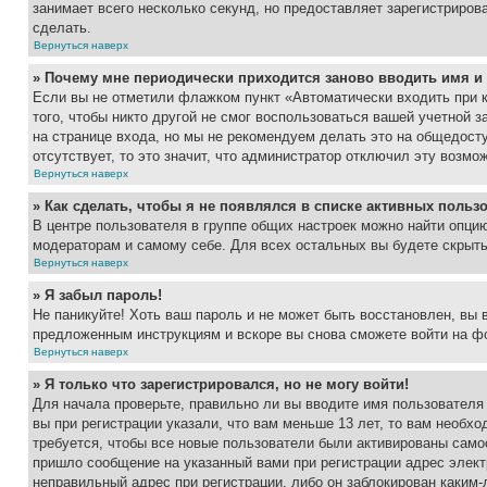
занимает всего несколько секунд, но предоставляет зарегистрир
сделать.
Вернуться наверх
» Почему мне периодически приходится заново вводить имя и
Если вы не отметили флажком пункт «Автоматически входить при 
того, чтобы никто другой не смог воспользоваться вашей учетной 
на странице входа, но мы не рекомендуем делать это на общедост
отсутствует, то это значит, что администратор отключил эту возмо
Вернуться наверх
» Как сделать, чтобы я не появлялся в списке активных польз
В центре пользователя в группе общих настроек можно найти опци
модераторам и самому себе. Для всех остальных вы будете скрыт
Вернуться наверх
» Я забыл пароль!
Не паникуйте! Хоть ваш пароль и не может быть восстановлен, вы 
предложенным инструкциям и вскоре вы снова сможете войти на ф
Вернуться наверх
» Я только что зарегистрировался, но не могу войти!
Для начала проверьте, правильно ли вы вводите имя пользователя
вы при регистрации указали, что вам меньше 13 лет, то вам необх
требуется, чтобы все новые пользователи были активированы самос
пришло сообщение на указанный вами при регистрации адрес элект
неправильный адрес при регистрации, либо он заблокирован каким-