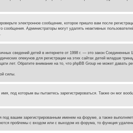
проверьте электронное сообщение, которое пришло вам после регистрац
ого сообщения. Администраторы могут удалять неактивных пользователе
.
те личных сведений детей в интернете от 1998 г. — это закон Соединенн
дических опекунов для регистрации на этих сайтах детей младше тринад
ати лет. Обратите внимание на то, что phpBB Group не может давать р
ой силы.
 имя, под которым вы пытаетесь зарегистрироваться. Также он мог воо
я под вашим зарегистрированным именем на форуме, а также выполняет 
еются проблемы с входом или с выходом из форума, то функция удалени