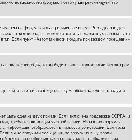
ьзованию возможностей форума. Поэтому мы рекомендуем это
м именем на форуме лишь ограниченное время. Это сделано для
 и пароль каждый раз, вы можете отметить флажком указанный пункт
 и т.п. Если пункт «Автоматически входить при каждом посещении»
ль в положение «Да», то вы будете видны только администраторам,
, щелкните на этой странице ссылку «Забыли пароль?», следуйте
ожет быть одна из двух причин. Если включена поддержка COPPA, и
ачит, требуется активация учетной записи. На многих форумах
 Эта информация отображается в процессе регистрации. Если вам
 Если вы не получили сообщения, то возможно вы указали
ой почты, но сообщения так и не получили, то обратитесь за