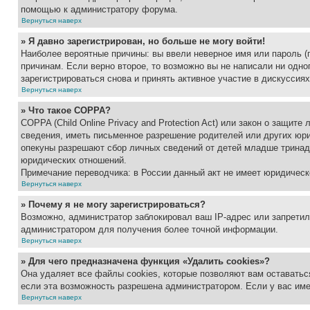
помощью к администратору форума.
Вернуться наверх
» Я давно зарегистрирован, но больше не могу войти!
Наиболее вероятные причины: вы ввели неверное имя или пароль (
причинам. Если верно второе, то возможно вы не написали ни одн
зарегистрироваться снова и принять активное участие в дискуссиях
Вернуться наверх
» Что такое COPPA?
COPPA (Child Online Privacy and Protection Act) или закон о защи
сведения, иметь письменное разрешение родителей или других юри
опекуны разрешают сбор личных сведений от детей младше тринадц
юридических отношений.
Примечание переводчика: в России данный акт не имеет юридическ
Вернуться наверх
» Почему я не могу зарегистрироваться?
Возможно, администратор заблокировал ваш IP-адрес или запретил
администратором для получения более точной информации.
Вернуться наверх
» Для чего предназначена функция «Удалить cookies»?
Она удаляет все файлы cookies, которые позволяют вам оставатьс
если эта возможность разрешена администратором. Если у вас им
Вернуться наверх