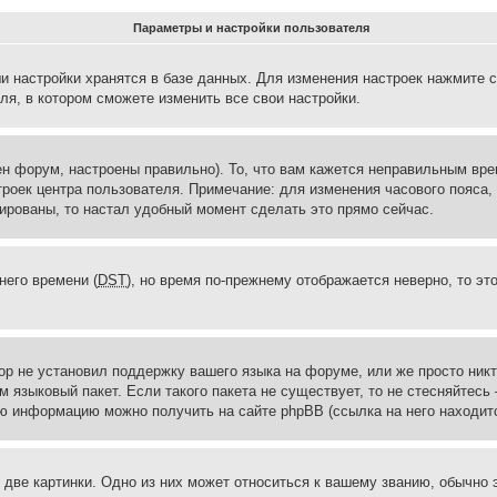
Параметры и настройки пользователя
и настройки хранятся в базе данных. Для изменения настроек нажмите 
ля, в котором сможете изменить все свои настройки.
н форум, настроены правильно). То, что вам кажется неправильным вр
троек центра пользователя. Примечание: для изменения часового пояса,
ированы, то настал удобный момент сделать это прямо сейчас.
него времени (
DST
), но время по-прежнему отображается неверно, то эт
ор не установил поддержку вашего языка на форуме, или же просто ник
м языковый пакет. Если такого пакета не существует, то не стесняйтесь
ю информацию можно получить на сайте phpBB (ссылка на него находитс
две картинки. Одно из них может относиться к вашему званию, обычно э