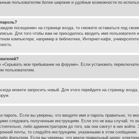
ованным пользователям более широкие и удобные возможности по испол
 пароль?
каждом посещении» на странице входа, то сможете оставаться под свои
записью. Для того чтобы вам не приходилось вводить имя пользователя
упном компьютере, например в библиотеке, Интернет-кафе, университете
жность.
ователей?
ю «Скрывать мое пребывание на форуме». Если установить переключате
ым пользователем.
всегда можете запросить новый. Для этого перейдите на страницу входа
орум.
 и пароль. Если вы уверены, что вводите имя и пароль правильно, то м
одимо следовать полученным инструкциям. Если это не ваш случай, то зн
тоятельно, либо администратором до того, как они смогут в них войти.
ронной почты, то следуйте инструкциям, указанными в этом сообщении.
либо фильтром. Если вы уверены, что ввели правильный адрес электронн