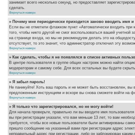
занимает всего несколько секунд, но предоставляет зарегистрир
сделать.
Вернуться наверх
» Почему мне периодически приходится заново вводить имя и
Если вы не отметили флажком пункт «Автоматически входить при 
того, чтобы никто другой не смог воспользоваться вашей учетной 
на странице входа, но мы не рекомендуем делать это на общедост
отсутствует, то это значит, что администратор отключил эту возмо
Вернуться наверх
» Как сделать, чтобы я не появлялся в списке активных польз
В центре пользователя в группе общих настроек можно найти опци
модераторам и самому себе. Для всех остальных вы будете скрыт
Вернуться наверх
» Я забыл пароль!
Не паникуйте! Хоть ваш пароль и не может быть восстановлен, вы 
предложенным инструкциям и вскоре вы снова сможете войти на ф
Вернуться наверх
» Я только что зарегистрировался, но не могу войти!
Для начала проверьте, правильно ли вы вводите имя пользователя
вы при регистрации указали, что вам меньше 13 лет, то вам необх
требуется, чтобы все новые пользователи были активированы самос
пришло сообщение на указанный вами при регистрации адрес элект
неправильный адрес при регистрации, либо он заблокирован каким-