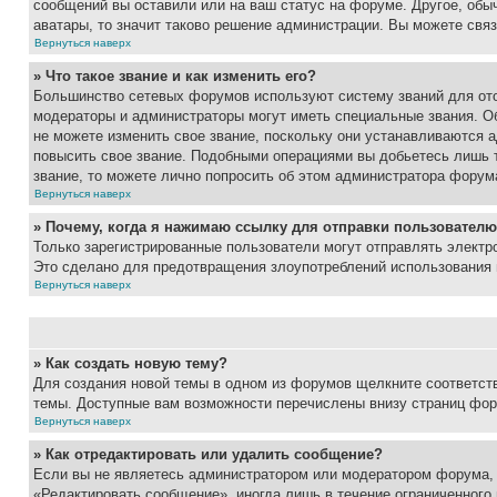
сообщений вы оставили или на ваш статус на форуме. Другое, обыч
аватары, то значит таково решение администрации. Вы можете связ
Вернуться наверх
» Что такое звание и как изменить его?
Большинство сетевых форумов используют систему званий для ото
модераторы и администраторы могут иметь специальные звания. О
не можете изменить свое звание, поскольку они устанавливаются 
повысить свое звание. Подобными операциями вы добьетесь лишь т
звание, то можете лично попросить об этом администратора форум
Вернуться наверх
» Почему, когда я нажимаю ссылку для отправки пользователю
Только зарегистрированные пользователи могут отправлять элект
Это сделано для предотвращения злоупотреблений использования 
Вернуться наверх
» Как создать новую тему?
Для создания новой темы в одном из форумов щелкните соответст
темы. Доступные вам возможности перечислены внизу страниц фор
Вернуться наверх
» Как отредактировать или удалить сообщение?
Если вы не являетесь администратором или модератором форума, 
«Редактировать сообщение», иногда лишь в течение ограниченного