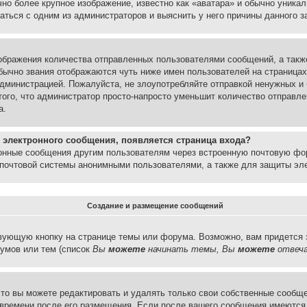
но более крупное изображение, известно как «аватара» и обычно уника
аться с одним из администраторов и выяснить у него причины данного з
бражения количества отправленных пользователями сообщений, а такж
бычно звания отображаются чуть ниже имен пользователей на страницах
администрацией. Пожалуйста, не злоупотребляйте отправкой ненужных 
ого, что администратор просто-напросто уменьшит количество отправле
а.
 электронного сообщения, появляется страница входа?
ронные сообщения другим пользователям через встроенную почтовую фо
почтовой системы анонимными пользователями, а также для защиты эле
Создание и размещение сообщений
вующую кнопку на странице темы или форума. Возможно, вам придется 
умов или тем (список
Вы
можете
начинать темы, Вы
можете
отвеча
то вы можете редактировать и удалять только свои собственные сообще
 времени после его размещения. Если после вашего сообщения имеются 