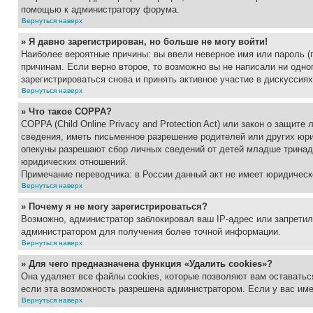
помощью к администратору форума.
Вернуться наверх
» Я давно зарегистрирован, но больше не могу войти!
Наиболее вероятные причины: вы ввели неверное имя или пароль (
причинам. Если верно второе, то возможно вы не написали ни одн
зарегистрироваться снова и принять активное участие в дискуссиях
Вернуться наверх
» Что такое COPPA?
COPPA (Child Online Privacy and Protection Act) или закон о защи
сведения, иметь письменное разрешение родителей или других юри
опекуны разрешают сбор личных сведений от детей младше тринадц
юридических отношений.
Примечание переводчика: в России данный акт не имеет юридическ
Вернуться наверх
» Почему я не могу зарегистрироваться?
Возможно, администратор заблокировал ваш IP-адрес или запретил
администратором для получения более точной информации.
Вернуться наверх
» Для чего предназначена функция «Удалить cookies»?
Она удаляет все файлы cookies, которые позволяют вам оставатьс
если эта возможность разрешена администратором. Если у вас им
Вернуться наверх