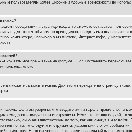
ованным пользователям более широкие и удобные возможности по испол
 пароль?
каждом посещении» на странице входа, то сможете оставаться под свои
записью. Для того чтобы вам не приходилось вводить имя пользователя
упном компьютере, например в библиотеке, Интернет-кафе, университете
жность.
ователей?
ю «Скрывать мое пребывание на форуме». Если установить переключате
ым пользователем.
всегда можете запросить новый. Для этого перейдите на страницу входа
орум.
 и пароль. Если вы уверены, что вводите имя и пароль правильно, то м
одимо следовать полученным инструкциям. Если это не ваш случай, то зн
тоятельно, либо администратором до того, как они смогут в них войти.
ронной почты, то следуйте инструкциям, указанными в этом сообщении.
либо фильтром. Если вы уверены, что ввели правильный адрес электронн