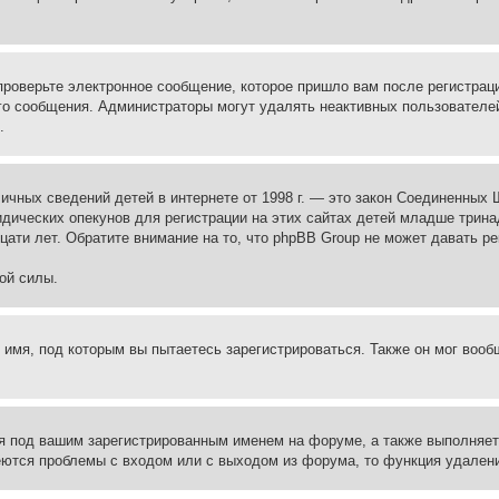
проверьте электронное сообщение, которое пришло вам после регистрац
ого сообщения. Администраторы могут удалять неактивных пользователе
.
те личных сведений детей в интернете от 1998 г. — это закон Соединенн
дических опекунов для регистрации на этих сайтах детей младше тринад
ати лет. Обратите внимание на то, что phpBB Group не может давать р
ой силы.
 имя, под которым вы пытаетесь зарегистрироваться. Также он мог воо
я под вашим зарегистрированным именем на форуме, а также выполняет 
еются проблемы с входом или с выходом из форума, то функция удалени