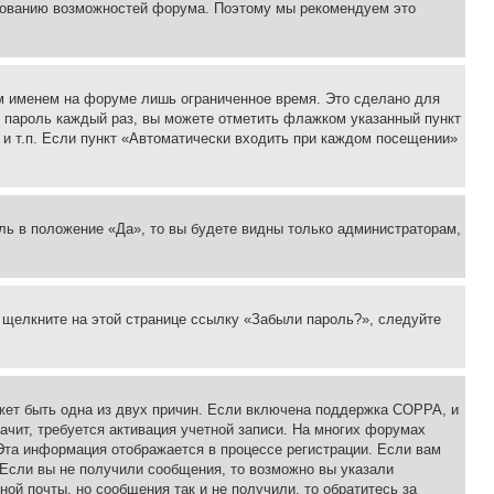
ьзованию возможностей форума. Поэтому мы рекомендуем это
м именем на форуме лишь ограниченное время. Это сделано для
 и пароль каждый раз, вы можете отметить флажком указанный пункт
 и т.п. Если пункт «Автоматически входить при каждом посещении»
ль в положение «Да», то вы будете видны только администраторам,
, щелкните на этой странице ссылку «Забыли пароль?», следуйте
ожет быть одна из двух причин. Если включена поддержка COPPA, и
ачит, требуется активация учетной записи. На многих форумах
 Эта информация отображается в процессе регистрации. Если вам
 Если вы не получили сообщения, то возможно вы указали
ой почты, но сообщения так и не получили, то обратитесь за