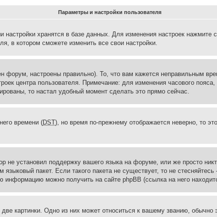
Параметры и настройки пользователя
и настройки хранятся в базе данных. Для изменения настроек нажмите 
ля, в котором сможете изменить все свои настройки.
н форум, настроены правильно). То, что вам кажется неправильным вр
троек центра пользователя. Примечание: для изменения часового пояса,
ированы, то настал удобный момент сделать это прямо сейчас.
него времени (
DST
), но время по-прежнему отображается неверно, то эт
ор не установил поддержку вашего языка на форуме, или же просто ник
м языковый пакет. Если такого пакета не существует, то не стесняйтесь
ю информацию можно получить на сайте phpBB (ссылка на него находитс
две картинки. Одно из них может относиться к вашему званию, обычно э