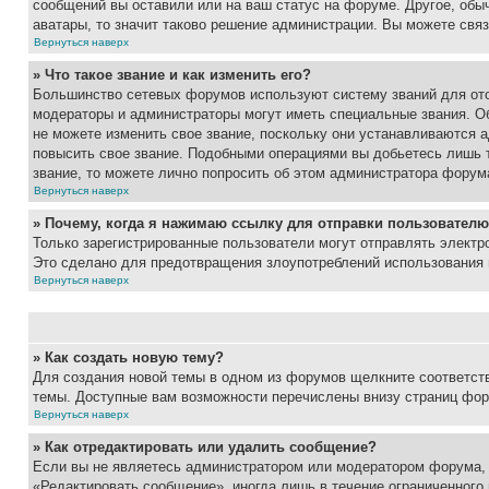
сообщений вы оставили или на ваш статус на форуме. Другое, обыч
аватары, то значит таково решение администрации. Вы можете связ
Вернуться наверх
» Что такое звание и как изменить его?
Большинство сетевых форумов используют систему званий для ото
модераторы и администраторы могут иметь специальные звания. О
не можете изменить свое звание, поскольку они устанавливаются 
повысить свое звание. Подобными операциями вы добьетесь лишь т
звание, то можете лично попросить об этом администратора форум
Вернуться наверх
» Почему, когда я нажимаю ссылку для отправки пользователю
Только зарегистрированные пользователи могут отправлять элект
Это сделано для предотвращения злоупотреблений использования 
Вернуться наверх
» Как создать новую тему?
Для создания новой темы в одном из форумов щелкните соответст
темы. Доступные вам возможности перечислены внизу страниц фор
Вернуться наверх
» Как отредактировать или удалить сообщение?
Если вы не являетесь администратором или модератором форума, 
«Редактировать сообщение», иногда лишь в течение ограниченного