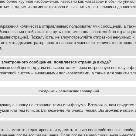
но более крупное изображение, известно как «аватара» и обычно уника
аться с одним из администраторов и выяснить у него причины данного з
бражения количества отправленных пользователями сообщений, а такж
бычно звания отображаются чуть ниже имен пользователей на страницах
администрацией. Пожалуйста, не злоупотребляйте отправкой ненужных 
ого, что администратор просто-напросто уменьшит количество отправле
а.
 электронного сообщения, появляется страница входа?
ронные сообщения другим пользователям через встроенную почтовую фо
почтовой системы анонимными пользователями, а также для защиты эле
Создание и размещение сообщений
вующую кнопку на странице темы или форума. Возможно, вам придется 
умов или тем (список
Вы
можете
начинать темы, Вы
можете
отвеча
то вы можете редактировать и удалять только свои собственные сообще
 времени после его размещения. Если после вашего сообщения имеются 