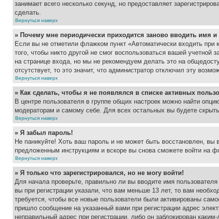
занимает всего несколько секунд, но предоставляет зарегистрир
сделать.
Вернуться наверх
» Почему мне периодически приходится заново вводить имя и
Если вы не отметили флажком пункт «Автоматически входить при 
того, чтобы никто другой не смог воспользоваться вашей учетной 
на странице входа, но мы не рекомендуем делать это на общедост
отсутствует, то это значит, что администратор отключил эту возмо
Вернуться наверх
» Как сделать, чтобы я не появлялся в списке активных польз
В центре пользователя в группе общих настроек можно найти опци
модераторам и самому себе. Для всех остальных вы будете скрыт
Вернуться наверх
» Я забыл пароль!
Не паникуйте! Хоть ваш пароль и не может быть восстановлен, вы 
предложенным инструкциям и вскоре вы снова сможете войти на ф
Вернуться наверх
» Я только что зарегистрировался, но не могу войти!
Для начала проверьте, правильно ли вы вводите имя пользователя
вы при регистрации указали, что вам меньше 13 лет, то вам необх
требуется, чтобы все новые пользователи были активированы самос
пришло сообщение на указанный вами при регистрации адрес элект
неправильный адрес при регистрации, либо он заблокирован каким-