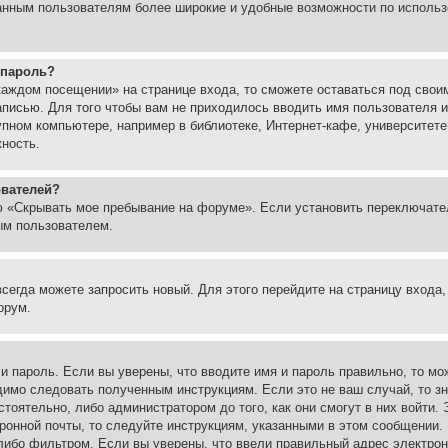
ованным пользователям более широкие и удобные возможности по испол
 пароль?
каждом посещении» на странице входа, то сможете оставаться под свои
записью. Для того чтобы вам не приходилось вводить имя пользователя
упном компьютере, например в библиотеке, Интернет-кафе, университете
жность.
ователей?
ю «Скрывать мое пребывание на форуме». Если установить переключате
ым пользователем.
всегда можете запросить новый. Для этого перейдите на страницу входа
орум.
 и пароль. Если вы уверены, что вводите имя и пароль правильно, то м
одимо следовать полученным инструкциям. Если это не ваш случай, то зн
тоятельно, либо администратором до того, как они смогут в них войти.
ронной почты, то следуйте инструкциям, указанными в этом сообщении.
либо фильтром. Если вы уверены, что ввели правильный адрес электронн