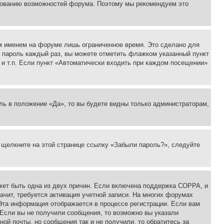
ьзованию возможностей форума. Поэтому мы рекомендуем это
м именем на форуме лишь ограниченное время. Это сделано для
 и пароль каждый раз, вы можете отметить флажком указанный пункт
 и т.п. Если пункт «Автоматически входить при каждом посещении»
ль в положение «Да», то вы будете видны только администраторам,
, щелкните на этой странице ссылку «Забыли пароль?», следуйте
ожет быть одна из двух причин. Если включена поддержка COPPA, и
ачит, требуется активация учетной записи. На многих форумах
 Эта информация отображается в процессе регистрации. Если вам
 Если вы не получили сообщения, то возможно вы указали
ой почты, но сообщения так и не получили, то обратитесь за