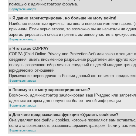
помощью к администратору форума.
Вернуться наверх
» Я давно зарегистрирован, но больше не могу войти!
Наиболее вероятные причины: вы ввели неверное имя или пароль (
причинам. Если верно второе, то возможно вы не написали ни одн
зарегистрироваться снова и принять активное участие в дискуссиях
Вернуться наверх
» Что такое COPPA?
COPPA (Child Online Privacy and Protection Act) или закон о защи
сведения, иметь письменное разрешение родителей или других юри
опекуны разрешают сбор личных сведений от детей младше тринадц
юридических отношений.
Примечание переводчика: в России данный акт не имеет юридическ
Вернуться наверх
» Почему я не могу зарегистрироваться?
Возможно, администратор заблокировал ваш IP-адрес или запретил
администратором для получения более точной информации.
Вернуться наверх
» Для чего предназначена функция «Удалить cookies»?
Она удаляет все файлы cookies, которые позволяют вам оставатьс
если эта возможность разрешена администратором. Если у вас им
Вернуться наверх