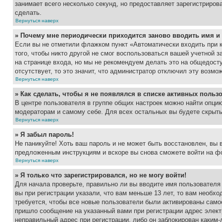
занимает всего несколько секунд, но предоставляет зарегистрир
сделать.
Вернуться наверх
» Почему мне периодически приходится заново вводить имя и
Если вы не отметили флажком пункт «Автоматически входить при 
того, чтобы никто другой не смог воспользоваться вашей учетной 
на странице входа, но мы не рекомендуем делать это на общедост
отсутствует, то это значит, что администратор отключил эту возмо
Вернуться наверх
» Как сделать, чтобы я не появлялся в списке активных польз
В центре пользователя в группе общих настроек можно найти опци
модераторам и самому себе. Для всех остальных вы будете скрыт
Вернуться наверх
» Я забыл пароль!
Не паникуйте! Хоть ваш пароль и не может быть восстановлен, вы 
предложенным инструкциям и вскоре вы снова сможете войти на ф
Вернуться наверх
» Я только что зарегистрировался, но не могу войти!
Для начала проверьте, правильно ли вы вводите имя пользователя
вы при регистрации указали, что вам меньше 13 лет, то вам необх
требуется, чтобы все новые пользователи были активированы самос
пришло сообщение на указанный вами при регистрации адрес элект
неправильный адрес при регистрации, либо он заблокирован каким-