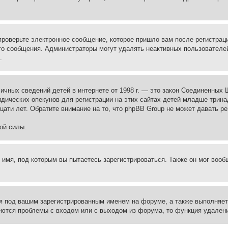
проверьте электронное сообщение, которое пришло вам после регистрац
ого сообщения. Администраторы могут удалять неактивных пользователе
.
те личных сведений детей в интернете от 1998 г. — это закон Соединенн
дических опекунов для регистрации на этих сайтах детей младше тринад
ати лет. Обратите внимание на то, что phpBB Group не может давать р
ой силы.
 имя, под которым вы пытаетесь зарегистрироваться. Также он мог воо
я под вашим зарегистрированным именем на форуме, а также выполняет 
еются проблемы с входом или с выходом из форума, то функция удалени