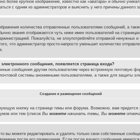
но более крупное изображение, известно как «аватара» и обычно уника
аться с одним из администраторов и выяснить у него причины данного з
бражения количества отправленных пользователями сообщений, а такж
бычно звания отображаются чуть ниже имен пользователей на страницах
администрацией. Пожалуйста, не злоупотребляйте отправкой ненужных 
ого, что администратор просто-напросто уменьшит количество отправле
а.
 электронного сообщения, появляется страница входа?
ронные сообщения другим пользователям через встроенную почтовую фо
почтовой системы анонимными пользователями, а также для защиты эле
Создание и размещение сообщений
вующую кнопку на странице темы или форума. Возможно, вам придется 
умов или тем (список
Вы
можете
начинать темы, Вы
можете
отвеча
то вы можете редактировать и удалять только свои собственные сообще
 времени после его размещения. Если после вашего сообщения имеются 