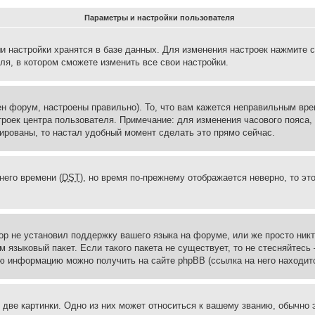
Параметры и настройки пользователя
и настройки хранятся в базе данных. Для изменения настроек нажмите 
ля, в котором сможете изменить все свои настройки.
н форум, настроены правильно). То, что вам кажется неправильным вр
троек центра пользователя. Примечание: для изменения часового пояса,
ированы, то настал удобный момент сделать это прямо сейчас.
него времени (
DST
), но время по-прежнему отображается неверно, то эт
ор не установил поддержку вашего языка на форуме, или же просто ник
м языковый пакет. Если такого пакета не существует, то не стесняйтесь
ю информацию можно получить на сайте phpBB (ссылка на него находитс
две картинки. Одно из них может относиться к вашему званию, обычно э