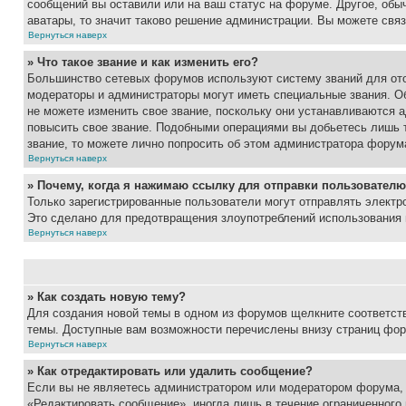
сообщений вы оставили или на ваш статус на форуме. Другое, обыч
аватары, то значит таково решение администрации. Вы можете связ
Вернуться наверх
» Что такое звание и как изменить его?
Большинство сетевых форумов используют систему званий для ото
модераторы и администраторы могут иметь специальные звания. О
не можете изменить свое звание, поскольку они устанавливаются 
повысить свое звание. Подобными операциями вы добьетесь лишь т
звание, то можете лично попросить об этом администратора форум
Вернуться наверх
» Почему, когда я нажимаю ссылку для отправки пользователю
Только зарегистрированные пользователи могут отправлять элект
Это сделано для предотвращения злоупотреблений использования 
Вернуться наверх
» Как создать новую тему?
Для создания новой темы в одном из форумов щелкните соответст
темы. Доступные вам возможности перечислены внизу страниц фор
Вернуться наверх
» Как отредактировать или удалить сообщение?
Если вы не являетесь администратором или модератором форума, 
«Редактировать сообщение», иногда лишь в течение ограниченного