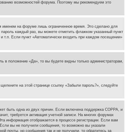
ьзованию возможностей форума. Поэтому мы рекомендуем это
м именем на форуме лишь ограниченное время. Это сделано для
 и пароль каждый раз, вы можете отметить флажком указанный пункт
 и т.п. Если пункт «Автоматически входить при каждом посещении»
ль в положение «Да», то вы будете видны только администраторам,
, щелкните на этой странице ссылку «Забыли пароль?», следуйте
ожет быть одна из двух причин. Если включена поддержка COPPA, и
ачит, требуется активация учетной записи. На многих форумах
 Эта информация отображается в процессе регистрации. Если вам
 Если вы не получили сообщения, то возможно вы указали
ой почты, но сообщения так и не получили, то обратитесь за