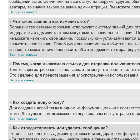
сообщений вы оставили или на ваш статус на форуме. Другое, обыч
аватары, то значит таково решение администрации. Вы можете связ
Вернуться наверх
» Что такое звание и как изменить его?
Большинство сетевых форумов используют систему званий для ото
модераторы и администраторы могут иметь специальные звания. О
не можете изменить свое звание, поскольку они устанавливаются 
повысить свое звание. Подобными операциями вы добьетесь лишь т
звание, то можете лично попросить об этом администратора форум
Вернуться наверх
» Почему, когда я нажимаю ссылку для отправки пользователю
Только зарегистрированные пользователи могут отправлять элект
Это сделано для предотвращения злоупотреблений использования 
Вернуться наверх
» Как создать новую тему?
Для создания новой темы в одном из форумов щелкните соответст
темы. Доступные вам возможности перечислены внизу страниц фор
Вернуться наверх
» Как отредактировать или удалить сообщение?
Если вы не являетесь администратором или модератором форума, 
«Редактировать сообщение», иногда лишь в течение ограниченного