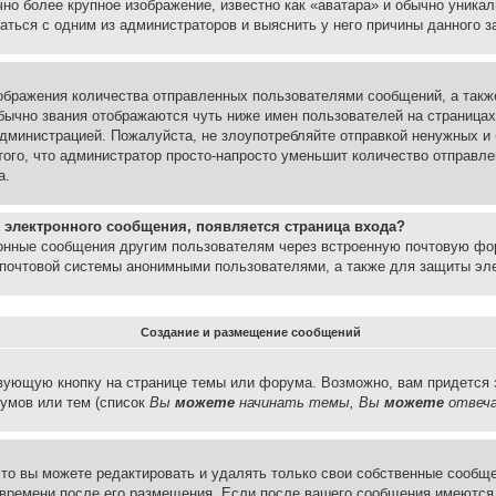
но более крупное изображение, известно как «аватара» и обычно уника
аться с одним из администраторов и выяснить у него причины данного з
бражения количества отправленных пользователями сообщений, а такж
бычно звания отображаются чуть ниже имен пользователей на страницах
администрацией. Пожалуйста, не злоупотребляйте отправкой ненужных 
ого, что администратор просто-напросто уменьшит количество отправле
а.
 электронного сообщения, появляется страница входа?
ронные сообщения другим пользователям через встроенную почтовую фо
почтовой системы анонимными пользователями, а также для защиты эле
Создание и размещение сообщений
вующую кнопку на странице темы или форума. Возможно, вам придется 
умов или тем (список
Вы
можете
начинать темы, Вы
можете
отвеча
то вы можете редактировать и удалять только свои собственные сообще
 времени после его размещения. Если после вашего сообщения имеются 