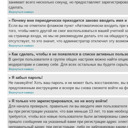
занимает всего несколько секунд, но предоставляет зарегистрир
сделать.
Вернуться наверх
» Почему мне периодически приходится заново вводить имя и
Если вы не отметили флажком пункт «Автоматически входить при 
того, чтобы никто другой не смог воспользоваться вашей учетной 
на странице входа, но мы не рекомендуем делать это на общедост
отсутствует, то это значит, что администратор отключил эту возмо
Вернуться наверх
» Как сделать, чтобы я не появлялся в списке активных польз
В центре пользователя в группе общих настроек можно найти опци
модераторам и самому себе. Для всех остальных вы будете скрыт
Вернуться наверх
» Я забыл пароль!
Не паникуйте! Хоть ваш пароль и не может быть восстановлен, вы 
предложенным инструкциям и вскоре вы снова сможете войти на ф
Вернуться наверх
» Я только что зарегистрировался, но не могу войти!
Для начала проверьте, правильно ли вы вводите имя пользователя
вы при регистрации указали, что вам меньше 13 лет, то вам необх
требуется, чтобы все новые пользователи были активированы самос
пришло сообщение на указанный вами при регистрации адрес элект
неправильный адрес при регистрации, либо он заблокирован каким-