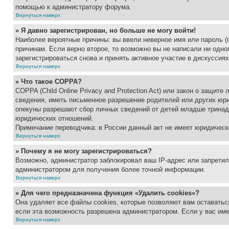
помощью к администратору форума.
Вернуться наверх
» Я давно зарегистрирован, но больше не могу войти!
Наиболее вероятные причины: вы ввели неверное имя или пароль (
причинам. Если верно второе, то возможно вы не написали ни одн
зарегистрироваться снова и принять активное участие в дискуссиях
Вернуться наверх
» Что такое COPPA?
COPPA (Child Online Privacy and Protection Act) или закон о защи
сведения, иметь письменное разрешение родителей или других юри
опекуны разрешают сбор личных сведений от детей младше тринадц
юридических отношений.
Примечание переводчика: в России данный акт не имеет юридическ
Вернуться наверх
» Почему я не могу зарегистрироваться?
Возможно, администратор заблокировал ваш IP-адрес или запретил
администратором для получения более точной информации.
Вернуться наверх
» Для чего предназначена функция «Удалить cookies»?
Она удаляет все файлы cookies, которые позволяют вам оставатьс
если эта возможность разрешена администратором. Если у вас им
Вернуться наверх