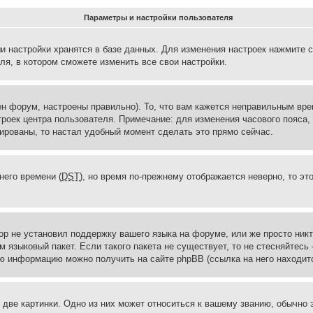
Параметры и настройки пользователя
и настройки хранятся в базе данных. Для изменения настроек нажмите 
ля, в котором сможете изменить все свои настройки.
н форум, настроены правильно). То, что вам кажется неправильным вр
троек центра пользователя. Примечание: для изменения часового пояса,
ированы, то настал удобный момент сделать это прямо сейчас.
него времени (
DST
), но время по-прежнему отображается неверно, то эт
ор не установил поддержку вашего языка на форуме, или же просто ник
м языковый пакет. Если такого пакета не существует, то не стесняйтесь
ю информацию можно получить на сайте phpBB (ссылка на него находитс
две картинки. Одно из них может относиться к вашему званию, обычно э