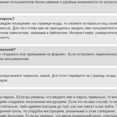
ованным пользователям более широкие и удобные возможности по испол
 пароль?
каждом посещении» на странице входа, то сможете оставаться под свои
записью. Для того чтобы вам не приходилось вводить имя пользователя
упном компьютере, например в библиотеке, Интернет-кафе, университете
жность.
ователей?
ю «Скрывать мое пребывание на форуме». Если установить переключате
ым пользователем.
всегда можете запросить новый. Для этого перейдите на страницу входа
орум.
 и пароль. Если вы уверены, что вводите имя и пароль правильно, то м
одимо следовать полученным инструкциям. Если это не ваш случай, то зн
тоятельно, либо администратором до того, как они смогут в них войти.
ронной почты, то следуйте инструкциям, указанными в этом сообщении.
либо фильтром. Если вы уверены, что ввели правильный адрес электронн