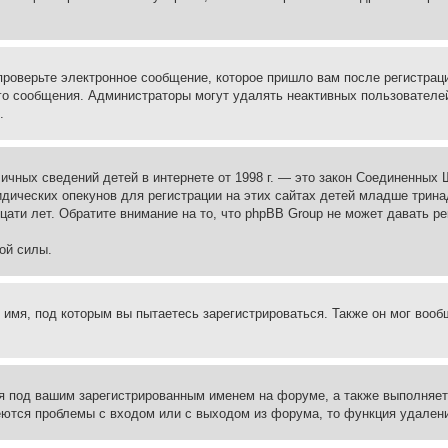
проверьте электронное сообщение, которое пришло вам после регистрац
ого сообщения. Администраторы могут удалять неактивных пользователе
.
те личных сведений детей в интернете от 1998 г. — это закон Соединенн
дических опекунов для регистрации на этих сайтах детей младше тринад
ати лет. Обратите внимание на то, что phpBB Group не может давать р
ой силы.
 имя, под которым вы пытаетесь зарегистрироваться. Также он мог воо
я под вашим зарегистрированным именем на форуме, а также выполняет 
еются проблемы с входом или с выходом из форума, то функция удалени