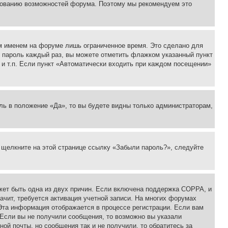
ьзованию возможностей форума. Поэтому мы рекомендуем это
м именем на форуме лишь ограниченное время. Это сделано для
 и пароль каждый раз, вы можете отметить флажком указанный пункт
 и т.п. Если пункт «Автоматически входить при каждом посещении»
ль в положение «Да», то вы будете видны только администраторам,
, щелкните на этой странице ссылку «Забыли пароль?», следуйте
ожет быть одна из двух причин. Если включена поддержка COPPA, и
ачит, требуется активация учетной записи. На многих форумах
 Эта информация отображается в процессе регистрации. Если вам
 Если вы не получили сообщения, то возможно вы указали
ой почты, но сообщения так и не получили, то обратитесь за