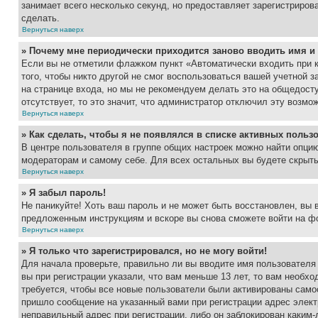
занимает всего несколько секунд, но предоставляет зарегистрир
сделать.
Вернуться наверх
» Почему мне периодически приходится заново вводить имя и
Если вы не отметили флажком пункт «Автоматически входить при 
того, чтобы никто другой не смог воспользоваться вашей учетной 
на странице входа, но мы не рекомендуем делать это на общедост
отсутствует, то это значит, что администратор отключил эту возмо
Вернуться наверх
» Как сделать, чтобы я не появлялся в списке активных польз
В центре пользователя в группе общих настроек можно найти опци
модераторам и самому себе. Для всех остальных вы будете скрыт
Вернуться наверх
» Я забыл пароль!
Не паникуйте! Хоть ваш пароль и не может быть восстановлен, вы 
предложенным инструкциям и вскоре вы снова сможете войти на ф
Вернуться наверх
» Я только что зарегистрировался, но не могу войти!
Для начала проверьте, правильно ли вы вводите имя пользователя
вы при регистрации указали, что вам меньше 13 лет, то вам необх
требуется, чтобы все новые пользователи были активированы самос
пришло сообщение на указанный вами при регистрации адрес элект
неправильный адрес при регистрации, либо он заблокирован каким-