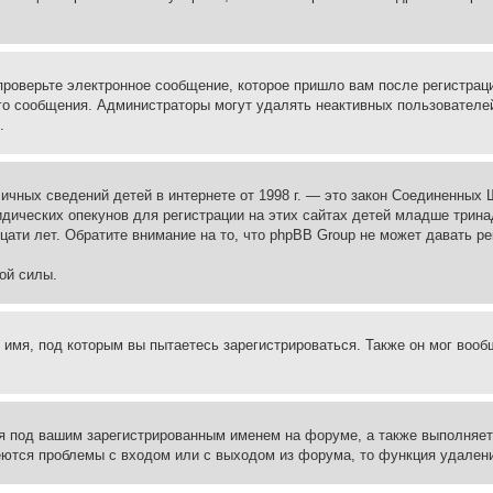
проверьте электронное сообщение, которое пришло вам после регистрац
ого сообщения. Администраторы могут удалять неактивных пользователе
.
те личных сведений детей в интернете от 1998 г. — это закон Соединенн
дических опекунов для регистрации на этих сайтах детей младше тринад
ати лет. Обратите внимание на то, что phpBB Group не может давать р
ой силы.
 имя, под которым вы пытаетесь зарегистрироваться. Также он мог воо
я под вашим зарегистрированным именем на форуме, а также выполняет 
еются проблемы с входом или с выходом из форума, то функция удалени