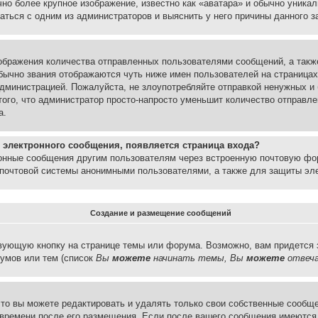
но более крупное изображение, известно как «аватара» и обычно уника
аться с одним из администраторов и выяснить у него причины данного з
бражения количества отправленных пользователями сообщений, а такж
бычно звания отображаются чуть ниже имен пользователей на страницах
администрацией. Пожалуйста, не злоупотребляйте отправкой ненужных 
ого, что администратор просто-напросто уменьшит количество отправле
а.
 электронного сообщения, появляется страница входа?
ронные сообщения другим пользователям через встроенную почтовую фо
почтовой системы анонимными пользователями, а также для защиты эле
Создание и размещение сообщений
вующую кнопку на странице темы или форума. Возможно, вам придется 
умов или тем (список
Вы
можете
начинать темы, Вы
можете
отвеча
то вы можете редактировать и удалять только свои собственные сообще
 времени после его размещения. Если после вашего сообщения имеются 