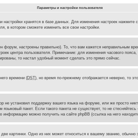
Параметры и настройки пользователя
и настройки хранятся в базе данных. Для изменения настроек нажмите 
ля, в котором сможете изменить все свои настройки.
н форум, настроены правильно). То, что вам кажется неправильным вр
троек центра пользователя. Примечание: для изменения часового пояса,
ированы, то настал удобный момент сделать это прямо сейчас.
него времени (
DST
), но время по-прежнему отображается неверно, то эт
ор не установил поддержку вашего языка на форуме, или же просто ник
м языковый пакет. Если такого пакета не существует, то не стесняйтесь
ю информацию можно получить на сайте phpBB (ссылка на него находитс
две картинки. Одно из них может относиться к вашему званию, обычно э