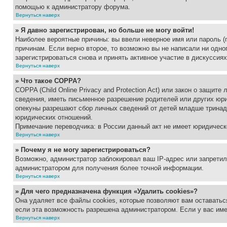
помощью к администратору форума.
Вернуться наверх
» Я давно зарегистрирован, но больше не могу войти!
Наиболее вероятные причины: вы ввели неверное имя или пароль (
причинам. Если верно второе, то возможно вы не написали ни одн
зарегистрироваться снова и принять активное участие в дискуссиях
Вернуться наверх
» Что такое COPPA?
COPPA (Child Online Privacy and Protection Act) или закон о защи
сведения, иметь письменное разрешение родителей или других юри
опекуны разрешают сбор личных сведений от детей младше тринадц
юридических отношений.
Примечание переводчика: в России данный акт не имеет юридическ
Вернуться наверх
» Почему я не могу зарегистрироваться?
Возможно, администратор заблокировал ваш IP-адрес или запретил
администратором для получения более точной информации.
Вернуться наверх
» Для чего предназначена функция «Удалить cookies»?
Она удаляет все файлы cookies, которые позволяют вам оставатьс
если эта возможность разрешена администратором. Если у вас им
Вернуться наверх