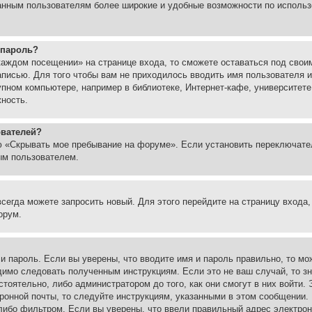
ованным пользователям более широкие и удобные возможности по испол
 пароль?
каждом посещении» на странице входа, то сможете оставаться под свои
записью. Для того чтобы вам не приходилось вводить имя пользователя
упном компьютере, например в библиотеке, Интернет-кафе, университете
жность.
ователей?
ю «Скрывать мое пребывание на форуме». Если установить переключате
ым пользователем.
всегда можете запросить новый. Для этого перейдите на страницу входа
орум.
 и пароль. Если вы уверены, что вводите имя и пароль правильно, то м
одимо следовать полученным инструкциям. Если это не ваш случай, то зн
тоятельно, либо администратором до того, как они смогут в них войти.
ронной почты, то следуйте инструкциям, указанными в этом сообщении.
либо фильтром. Если вы уверены, что ввели правильный адрес электронн