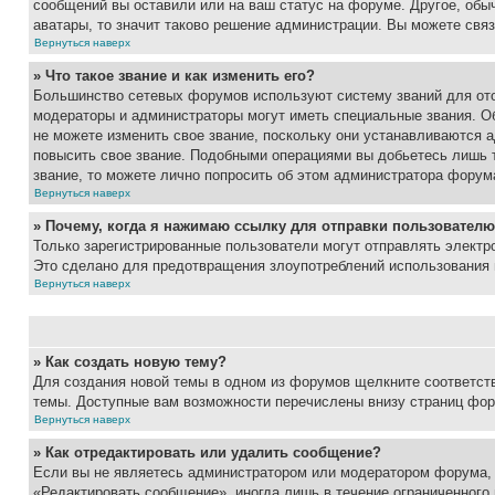
сообщений вы оставили или на ваш статус на форуме. Другое, обыч
аватары, то значит таково решение администрации. Вы можете связ
Вернуться наверх
» Что такое звание и как изменить его?
Большинство сетевых форумов используют систему званий для ото
модераторы и администраторы могут иметь специальные звания. О
не можете изменить свое звание, поскольку они устанавливаются 
повысить свое звание. Подобными операциями вы добьетесь лишь т
звание, то можете лично попросить об этом администратора форум
Вернуться наверх
» Почему, когда я нажимаю ссылку для отправки пользователю
Только зарегистрированные пользователи могут отправлять элект
Это сделано для предотвращения злоупотреблений использования 
Вернуться наверх
» Как создать новую тему?
Для создания новой темы в одном из форумов щелкните соответст
темы. Доступные вам возможности перечислены внизу страниц фор
Вернуться наверх
» Как отредактировать или удалить сообщение?
Если вы не являетесь администратором или модератором форума, 
«Редактировать сообщение», иногда лишь в течение ограниченного