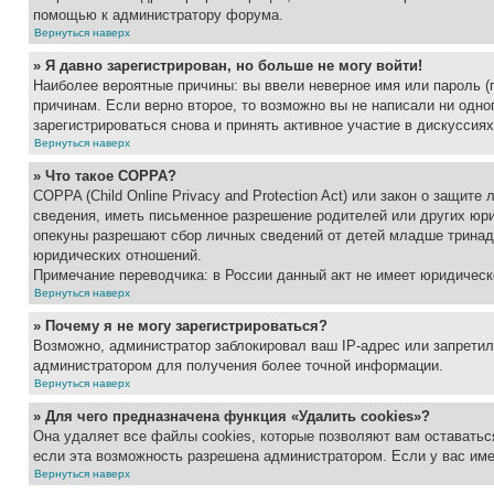
помощью к администратору форума.
Вернуться наверх
» Я давно зарегистрирован, но больше не могу войти!
Наиболее вероятные причины: вы ввели неверное имя или пароль (
причинам. Если верно второе, то возможно вы не написали ни одн
зарегистрироваться снова и принять активное участие в дискуссиях
Вернуться наверх
» Что такое COPPA?
COPPA (Child Online Privacy and Protection Act) или закон о защи
сведения, иметь письменное разрешение родителей или других юри
опекуны разрешают сбор личных сведений от детей младше тринадц
юридических отношений.
Примечание переводчика: в России данный акт не имеет юридическ
Вернуться наверх
» Почему я не могу зарегистрироваться?
Возможно, администратор заблокировал ваш IP-адрес или запретил
администратором для получения более точной информации.
Вернуться наверх
» Для чего предназначена функция «Удалить cookies»?
Она удаляет все файлы cookies, которые позволяют вам оставатьс
если эта возможность разрешена администратором. Если у вас им
Вернуться наверх