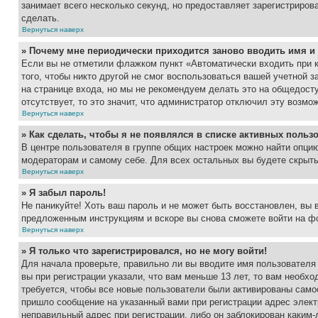
занимает всего несколько секунд, но предоставляет зарегистрир
сделать.
Вернуться наверх
» Почему мне периодически приходится заново вводить имя и
Если вы не отметили флажком пункт «Автоматически входить при 
того, чтобы никто другой не смог воспользоваться вашей учетной 
на странице входа, но мы не рекомендуем делать это на общедост
отсутствует, то это значит, что администратор отключил эту возмо
Вернуться наверх
» Как сделать, чтобы я не появлялся в списке активных польз
В центре пользователя в группе общих настроек можно найти опци
модераторам и самому себе. Для всех остальных вы будете скрыт
Вернуться наверх
» Я забыл пароль!
Не паникуйте! Хоть ваш пароль и не может быть восстановлен, вы 
предложенным инструкциям и вскоре вы снова сможете войти на ф
Вернуться наверх
» Я только что зарегистрировался, но не могу войти!
Для начала проверьте, правильно ли вы вводите имя пользователя
вы при регистрации указали, что вам меньше 13 лет, то вам необх
требуется, чтобы все новые пользователи были активированы самос
пришло сообщение на указанный вами при регистрации адрес элект
неправильный адрес при регистрации, либо он заблокирован каким-