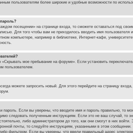
ованным пользователям более широкие и удобные возможности по испол
 пароль?
каждом посещении» на странице входа, то сможете оставаться под свои
записью. Для того чтобы вам не приходилось вводить имя пользователя
упном компьютере, например в библиотеке, Интернет-кафе, университете
жность.
ователей?
ю «Скрывать мое пребывание на форуме». Если установить переключате
ым пользователем.
всегда можете запросить новый. Для этого перейдите на страницу входа
орум.
 и пароль. Если вы уверены, что вводите имя и пароль правильно, то м
одимо следовать полученным инструкциям. Если это не ваш случай, то зн
тоятельно, либо администратором до того, как они смогут в них войти.
ронной почты, то следуйте инструкциям, указанными в этом сообщении.
либо фильтром. Если вы уверены, что ввели правильный адрес электронн