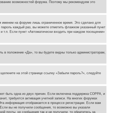
ьзованию возможностей форума. Поэтому мы рекомендуем это
м именем на форуме лишь ограниченное время. Это сделано для
 и пароль каждый раз, вы можете отметить флажком указанный пункт
 и т.п. Если пункт «Автоматически входить при каждом посещении»
ль в положение «Да», то вы будете видны только администраторам,
, щелкните на этой странице ссылку «Забыли пароль?», следуйте
ожет быть одна из двух причин. Если включена поддержка COPPA, и
ачит, требуется активация учетной записи. На многих форумах
 Эта информация отображается в процессе регистрации. Если вам
 Если вы не получили сообщения, то возможно вы указали
ой почты, но сообщения так и не получили, то обратитесь за