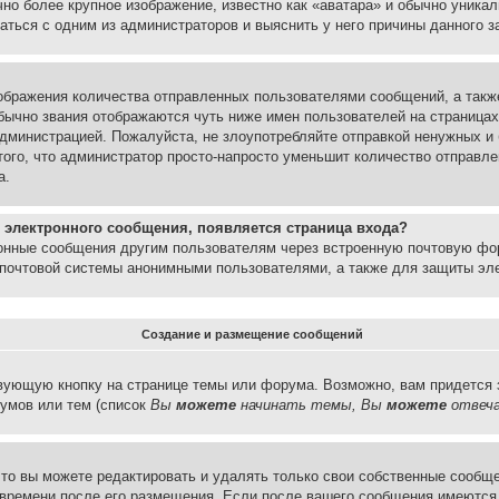
но более крупное изображение, известно как «аватара» и обычно уника
аться с одним из администраторов и выяснить у него причины данного з
бражения количества отправленных пользователями сообщений, а такж
бычно звания отображаются чуть ниже имен пользователей на страницах
администрацией. Пожалуйста, не злоупотребляйте отправкой ненужных 
ого, что администратор просто-напросто уменьшит количество отправле
а.
 электронного сообщения, появляется страница входа?
ронные сообщения другим пользователям через встроенную почтовую фо
почтовой системы анонимными пользователями, а также для защиты эле
Создание и размещение сообщений
вующую кнопку на странице темы или форума. Возможно, вам придется 
умов или тем (список
Вы
можете
начинать темы, Вы
можете
отвеча
то вы можете редактировать и удалять только свои собственные сообще
 времени после его размещения. Если после вашего сообщения имеются 