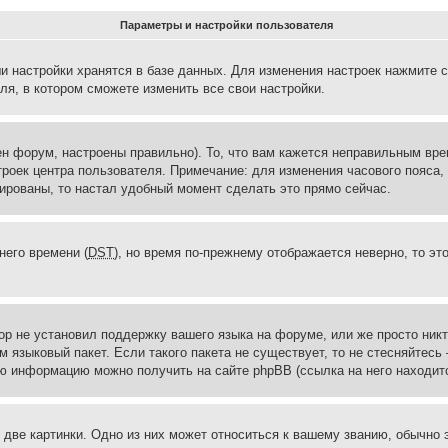
Параметры и настройки пользователя
и настройки хранятся в базе данных. Для изменения настроек нажмите 
ля, в котором сможете изменить все свои настройки.
н форум, настроены правильно). То, что вам кажется неправильным вр
троек центра пользователя. Примечание: для изменения часового пояса,
ированы, то настал удобный момент сделать это прямо сейчас.
него времени (
DST
), но время по-прежнему отображается неверно, то эт
ор не установил поддержку вашего языка на форуме, или же просто ник
м языковый пакет. Если такого пакета не существует, то не стесняйтесь
ю информацию можно получить на сайте phpBB (ссылка на него находитс
две картинки. Одно из них может относиться к вашему званию, обычно э