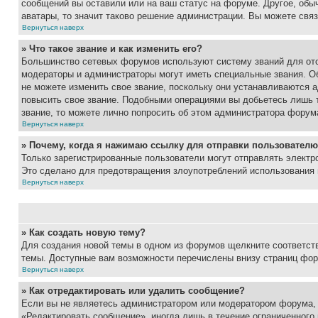
сообщений вы оставили или на ваш статус на форуме. Другое, обыч
аватары, то значит таково решение администрации. Вы можете связ
Вернуться наверх
» Что такое звание и как изменить его?
Большинство сетевых форумов используют систему званий для ото
модераторы и администраторы могут иметь специальные звания. О
не можете изменить свое звание, поскольку они устанавливаются 
повысить свое звание. Подобными операциями вы добьетесь лишь т
звание, то можете лично попросить об этом администратора форум
Вернуться наверх
» Почему, когда я нажимаю ссылку для отправки пользователю
Только зарегистрированные пользователи могут отправлять элект
Это сделано для предотвращения злоупотреблений использования 
Вернуться наверх
» Как создать новую тему?
Для создания новой темы в одном из форумов щелкните соответст
темы. Доступные вам возможности перечислены внизу страниц фор
Вернуться наверх
» Как отредактировать или удалить сообщение?
Если вы не являетесь администратором или модератором форума, 
«Редактировать сообщение», иногда лишь в течение ограниченного