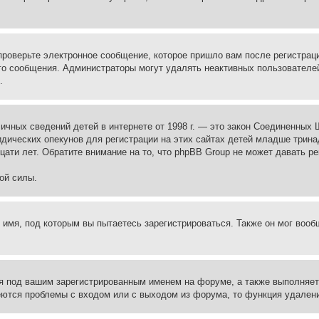
проверьте электронное сообщение, которое пришло вам после регистрац
ого сообщения. Администраторы могут удалять неактивных пользователе
.
те личных сведений детей в интернете от 1998 г. — это закон Соединенн
дических опекунов для регистрации на этих сайтах детей младше тринад
ати лет. Обратите внимание на то, что phpBB Group не может давать р
ой силы.
 имя, под которым вы пытаетесь зарегистрироваться. Также он мог воо
я под вашим зарегистрированным именем на форуме, а также выполняет 
еются проблемы с входом или с выходом из форума, то функция удалени