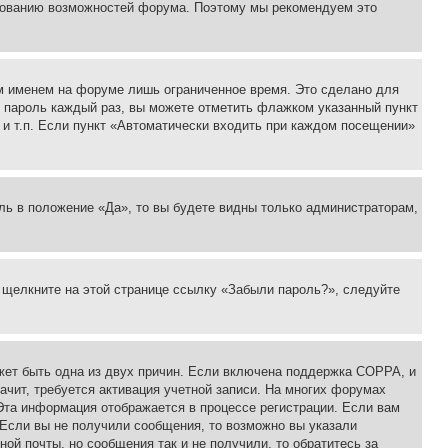
ьзованию возможностей форума. Поэтому мы рекомендуем это
м именем на форуме лишь ограниченное время. Это сделано для
 и пароль каждый раз, вы можете отметить флажком указанный пункт
 и т.п. Если пункт «Автоматически входить при каждом посещении»
ль в положение «Да», то вы будете видны только администраторам,
, щелкните на этой странице ссылку «Забыли пароль?», следуйте
ожет быть одна из двух причин. Если включена поддержка COPPA, и
ачит, требуется активация учетной записи. На многих форумах
 Эта информация отображается в процессе регистрации. Если вам
 Если вы не получили сообщения, то возможно вы указали
ой почты, но сообщения так и не получили, то обратитесь за