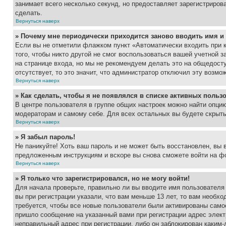
занимает всего несколько секунд, но предоставляет зарегистрир
сделать.
Вернуться наверх
» Почему мне периодически приходится заново вводить имя и
Если вы не отметили флажком пункт «Автоматически входить при 
того, чтобы никто другой не смог воспользоваться вашей учетной 
на странице входа, но мы не рекомендуем делать это на общедост
отсутствует, то это значит, что администратор отключил эту возмо
Вернуться наверх
» Как сделать, чтобы я не появлялся в списке активных польз
В центре пользователя в группе общих настроек можно найти опци
модераторам и самому себе. Для всех остальных вы будете скрыт
Вернуться наверх
» Я забыл пароль!
Не паникуйте! Хоть ваш пароль и не может быть восстановлен, вы 
предложенным инструкциям и вскоре вы снова сможете войти на ф
Вернуться наверх
» Я только что зарегистрировался, но не могу войти!
Для начала проверьте, правильно ли вы вводите имя пользователя
вы при регистрации указали, что вам меньше 13 лет, то вам необх
требуется, чтобы все новые пользователи были активированы самос
пришло сообщение на указанный вами при регистрации адрес элект
неправильный адрес при регистрации, либо он заблокирован каким-