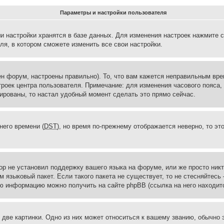
Параметры и настройки пользователя
и настройки хранятся в базе данных. Для изменения настроек нажмите 
ля, в котором сможете изменить все свои настройки.
н форум, настроены правильно). То, что вам кажется неправильным вр
троек центра пользователя. Примечание: для изменения часового пояса,
ированы, то настал удобный момент сделать это прямо сейчас.
него времени (
DST
), но время по-прежнему отображается неверно, то эт
ор не установил поддержку вашего языка на форуме, или же просто ник
м языковый пакет. Если такого пакета не существует, то не стесняйтесь
ю информацию можно получить на сайте phpBB (ссылка на него находитс
две картинки. Одно из них может относиться к вашему званию, обычно э