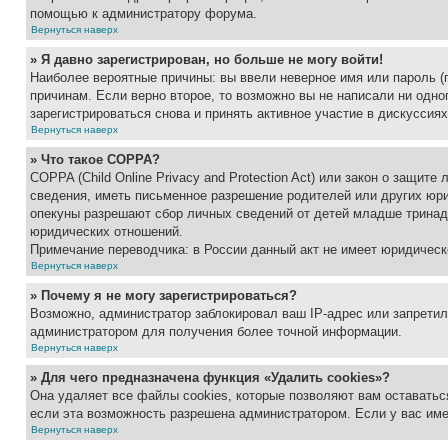
помощью к администратору форума.
Вернуться наверх
» Я давно зарегистрирован, но больше не могу войти!
Наиболее вероятные причины: вы ввели неверное имя или пароль (
причинам. Если верно второе, то возможно вы не написали ни одн
зарегистрироваться снова и принять активное участие в дискуссиях
Вернуться наверх
» Что такое COPPA?
COPPA (Child Online Privacy and Protection Act) или закон о защи
сведения, иметь письменное разрешение родителей или других юри
опекуны разрешают сбор личных сведений от детей младше тринадц
юридических отношений.
Примечание переводчика: в России данный акт не имеет юридическ
Вернуться наверх
» Почему я не могу зарегистрироваться?
Возможно, администратор заблокировал ваш IP-адрес или запретил
администратором для получения более точной информации.
Вернуться наверх
» Для чего предназначена функция «Удалить cookies»?
Она удаляет все файлы cookies, которые позволяют вам оставатьс
если эта возможность разрешена администратором. Если у вас им
Вернуться наверх