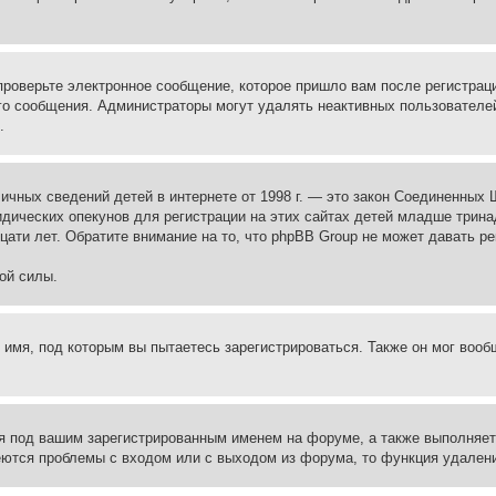
проверьте электронное сообщение, которое пришло вам после регистрац
ого сообщения. Администраторы могут удалять неактивных пользователе
.
те личных сведений детей в интернете от 1998 г. — это закон Соединенн
дических опекунов для регистрации на этих сайтах детей младше тринад
ати лет. Обратите внимание на то, что phpBB Group не может давать р
ой силы.
 имя, под которым вы пытаетесь зарегистрироваться. Также он мог воо
я под вашим зарегистрированным именем на форуме, а также выполняет 
еются проблемы с входом или с выходом из форума, то функция удалени