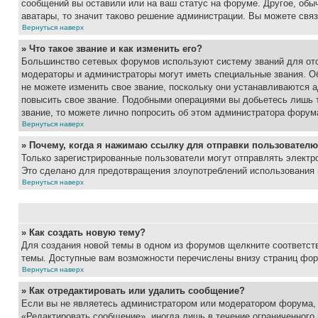
сообщений вы оставили или на ваш статус на форуме. Другое, обыч
аватары, то значит таково решение администрации. Вы можете связ
Вернуться наверх
» Что такое звание и как изменить его?
Большинство сетевых форумов используют систему званий для ото
модераторы и администраторы могут иметь специальные звания. О
не можете изменить свое звание, поскольку они устанавливаются 
повысить свое звание. Подобными операциями вы добьетесь лишь т
звание, то можете лично попросить об этом администратора форум
Вернуться наверх
» Почему, когда я нажимаю ссылку для отправки пользователю
Только зарегистрированные пользователи могут отправлять элект
Это сделано для предотвращения злоупотреблений использования 
Вернуться наверх
» Как создать новую тему?
Для создания новой темы в одном из форумов щелкните соответст
темы. Доступные вам возможности перечислены внизу страниц фор
Вернуться наверх
» Как отредактировать или удалить сообщение?
Если вы не являетесь администратором или модератором форума, 
«Редактировать сообщение», иногда лишь в течение ограниченного