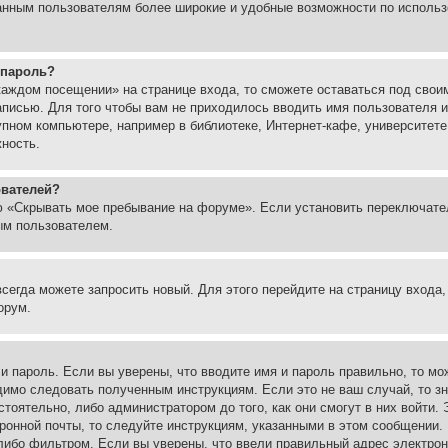
ованным пользователям более широкие и удобные возможности по испол
 пароль?
каждом посещении» на странице входа, то сможете оставаться под свои
записью. Для того чтобы вам не приходилось вводить имя пользователя
упном компьютере, например в библиотеке, Интернет-кафе, университете
жность.
ователей?
ю «Скрывать мое пребывание на форуме». Если установить переключате
ым пользователем.
всегда можете запросить новый. Для этого перейдите на страницу входа
орум.
 и пароль. Если вы уверены, что вводите имя и пароль правильно, то м
одимо следовать полученным инструкциям. Если это не ваш случай, то зн
тоятельно, либо администратором до того, как они смогут в них войти.
ронной почты, то следуйте инструкциям, указанными в этом сообщении.
либо фильтром. Если вы уверены, что ввели правильный адрес электронн