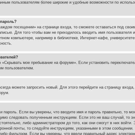
ованным пользователям более широкие и удобные возможности по испол
 пароль?
каждом посещении» на странице входа, то сможете оставаться под свои
записью. Для того чтобы вам не приходилось вводить имя пользователя
упном компьютере, например в библиотеке, Интернет-кафе, университете
жность.
ователей?
ю «Скрывать мое пребывание на форуме». Если установить переключате
ым пользователем.
всегда можете запросить новый. Для этого перейдите на страницу входа
орум.
 и пароль. Если вы уверены, что вводите имя и пароль правильно, то м
одимо следовать полученным инструкциям. Если это не ваш случай, то зн
тоятельно, либо администратором до того, как они смогут в них войти.
ронной почты, то следуйте инструкциям, указанными в этом сообщении.
либо фильтром. Если вы уверены, что ввели правильный адрес электронн