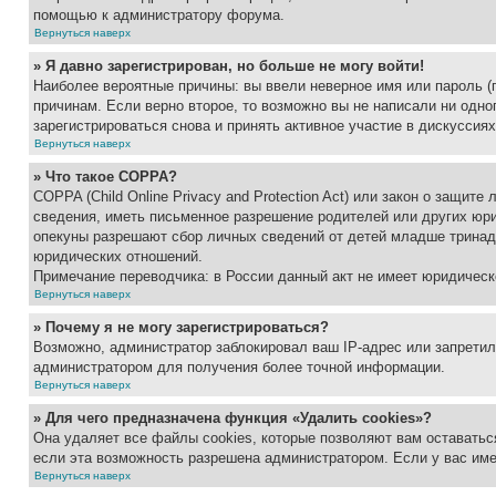
помощью к администратору форума.
Вернуться наверх
» Я давно зарегистрирован, но больше не могу войти!
Наиболее вероятные причины: вы ввели неверное имя или пароль (
причинам. Если верно второе, то возможно вы не написали ни одн
зарегистрироваться снова и принять активное участие в дискуссиях
Вернуться наверх
» Что такое COPPA?
COPPA (Child Online Privacy and Protection Act) или закон о защи
сведения, иметь письменное разрешение родителей или других юри
опекуны разрешают сбор личных сведений от детей младше тринадц
юридических отношений.
Примечание переводчика: в России данный акт не имеет юридическ
Вернуться наверх
» Почему я не могу зарегистрироваться?
Возможно, администратор заблокировал ваш IP-адрес или запретил
администратором для получения более точной информации.
Вернуться наверх
» Для чего предназначена функция «Удалить cookies»?
Она удаляет все файлы cookies, которые позволяют вам оставатьс
если эта возможность разрешена администратором. Если у вас им
Вернуться наверх