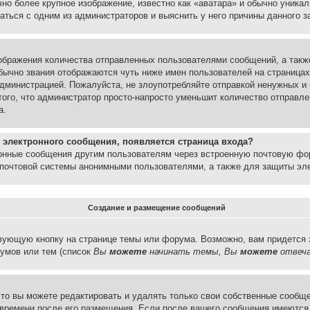
но более крупное изображение, известно как «аватара» и обычно уника
аться с одним из администраторов и выяснить у него причины данного з
бражения количества отправленных пользователями сообщений, а такж
бычно звания отображаются чуть ниже имен пользователей на страницах
администрацией. Пожалуйста, не злоупотребляйте отправкой ненужных 
ого, что администратор просто-напросто уменьшит количество отправле
а.
 электронного сообщения, появляется страница входа?
ронные сообщения другим пользователям через встроенную почтовую фо
почтовой системы анонимными пользователями, а также для защиты эле
Создание и размещение сообщений
вующую кнопку на странице темы или форума. Возможно, вам придется 
умов или тем (список
Вы
можете
начинать темы, Вы
можете
отвеча
то вы можете редактировать и удалять только свои собственные сообще
 времени после его размещения. Если после вашего сообщения имеются 