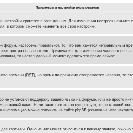
Параметры и настройки пользователя
и настройки хранятся в базе данных. Для изменения настроек нажмите 
ля, в котором сможете изменить все свои настройки.
н форум, настроены правильно). То, что вам кажется неправильным вр
троек центра пользователя. Примечание: для изменения часового пояса,
ированы, то настал удобный момент сделать это прямо сейчас.
него времени (
DST
), но время по-прежнему отображается неверно, то эт
ор не установил поддержку вашего языка на форуме, или же просто ник
м языковый пакет. Если такого пакета не существует, то не стесняйтесь
ю информацию можно получить на сайте phpBB (ссылка на него находитс
две картинки. Одно из них может относиться к вашему званию, обычно э