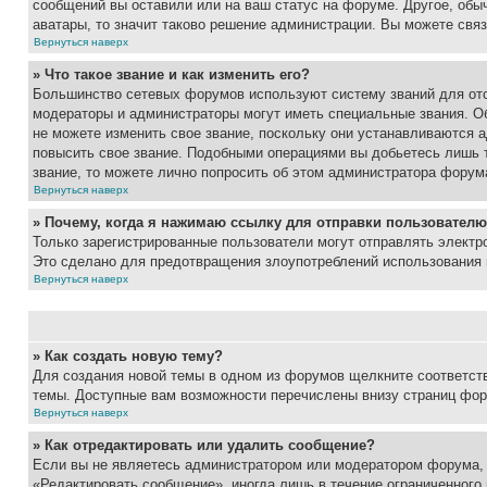
сообщений вы оставили или на ваш статус на форуме. Другое, обыч
аватары, то значит таково решение администрации. Вы можете связ
Вернуться наверх
» Что такое звание и как изменить его?
Большинство сетевых форумов используют систему званий для ото
модераторы и администраторы могут иметь специальные звания. О
не можете изменить свое звание, поскольку они устанавливаются 
повысить свое звание. Подобными операциями вы добьетесь лишь т
звание, то можете лично попросить об этом администратора форум
Вернуться наверх
» Почему, когда я нажимаю ссылку для отправки пользователю
Только зарегистрированные пользователи могут отправлять элект
Это сделано для предотвращения злоупотреблений использования 
Вернуться наверх
» Как создать новую тему?
Для создания новой темы в одном из форумов щелкните соответст
темы. Доступные вам возможности перечислены внизу страниц фор
Вернуться наверх
» Как отредактировать или удалить сообщение?
Если вы не являетесь администратором или модератором форума, 
«Редактировать сообщение», иногда лишь в течение ограниченного