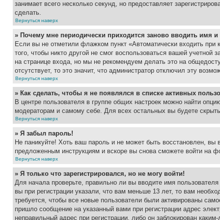
занимает всего несколько секунд, но предоставляет зарегистрир
сделать.
Вернуться наверх
» Почему мне периодически приходится заново вводить имя и
Если вы не отметили флажком пункт «Автоматически входить при 
того, чтобы никто другой не смог воспользоваться вашей учетной 
на странице входа, но мы не рекомендуем делать это на общедост
отсутствует, то это значит, что администратор отключил эту возмо
Вернуться наверх
» Как сделать, чтобы я не появлялся в списке активных польз
В центре пользователя в группе общих настроек можно найти опци
модераторам и самому себе. Для всех остальных вы будете скрыт
Вернуться наверх
» Я забыл пароль!
Не паникуйте! Хоть ваш пароль и не может быть восстановлен, вы 
предложенным инструкциям и вскоре вы снова сможете войти на ф
Вернуться наверх
» Я только что зарегистрировался, но не могу войти!
Для начала проверьте, правильно ли вы вводите имя пользователя
вы при регистрации указали, что вам меньше 13 лет, то вам необх
требуется, чтобы все новые пользователи были активированы самос
пришло сообщение на указанный вами при регистрации адрес элект
неправильный адрес при регистрации, либо он заблокирован каким-