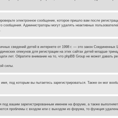
проверьте электронное сообщение, которое пришло вам после регистрац
ого сообщения. Администраторы могут удалять неактивных пользователе
.
те личных сведений детей в интернете от 1998 г. — это закон Соединенн
дических опекунов для регистрации на этих сайтах детей младше тринад
ати лет. Обратите внимание на то, что phpBB Group не может давать р
ой силы.
 имя, под которым вы пытаетесь зарегистрироваться. Также он мог воо
я под вашим зарегистрированным именем на форуме, а также выполняет 
еются проблемы с входом или с выходом из форума, то функция удалени