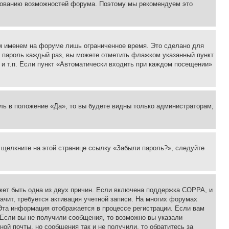
ьзованию возможностей форума. Поэтому мы рекомендуем это
м именем на форуме лишь ограниченное время. Это сделано для
 и пароль каждый раз, вы можете отметить флажком указанный пункт
 и т.п. Если пункт «Автоматически входить при каждом посещении»
ль в положение «Да», то вы будете видны только администраторам,
, щелкните на этой странице ссылку «Забыли пароль?», следуйте
ожет быть одна из двух причин. Если включена поддержка COPPA, и
ачит, требуется активация учетной записи. На многих форумах
 Эта информация отображается в процессе регистрации. Если вам
 Если вы не получили сообщения, то возможно вы указали
ой почты, но сообщения так и не получили, то обратитесь за