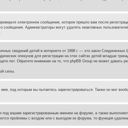
проверьте электронное сообщение, которое пришло вам после регистрац
ого сообщения. Администраторы могут удалять неактивных пользователе
.
те личных сведений детей в интернете от 1998 г. — это закон Соединенн
дических опекунов для регистрации на этих сайтах детей младше тринад
ати лет. Обратите внимание на то, что phpBB Group не может давать р
ой силы.
 имя, под которым вы пытаетесь зарегистрироваться. Также он мог воо
я под вашим зарегистрированным именем на форуме, а также выполняет 
еются проблемы с входом или с выходом из форума, то функция удалени