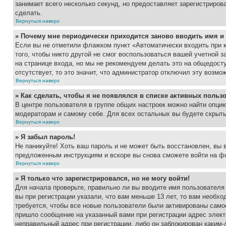
занимает всего несколько секунд, но предоставляет зарегистрир
сделать.
Вернуться наверх
» Почему мне периодически приходится заново вводить имя и
Если вы не отметили флажком пункт «Автоматически входить при 
того, чтобы никто другой не смог воспользоваться вашей учетной 
на странице входа, но мы не рекомендуем делать это на общедост
отсутствует, то это значит, что администратор отключил эту возмо
Вернуться наверх
» Как сделать, чтобы я не появлялся в списке активных польз
В центре пользователя в группе общих настроек можно найти опци
модераторам и самому себе. Для всех остальных вы будете скрыт
Вернуться наверх
» Я забыл пароль!
Не паникуйте! Хоть ваш пароль и не может быть восстановлен, вы 
предложенным инструкциям и вскоре вы снова сможете войти на ф
Вернуться наверх
» Я только что зарегистрировался, но не могу войти!
Для начала проверьте, правильно ли вы вводите имя пользователя
вы при регистрации указали, что вам меньше 13 лет, то вам необх
требуется, чтобы все новые пользователи были активированы самос
пришло сообщение на указанный вами при регистрации адрес элект
неправильный адрес при регистрации, либо он заблокирован каким-