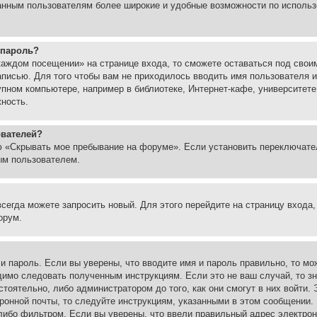
ованным пользователям более широкие и удобные возможности по испол
 пароль?
каждом посещении» на странице входа, то сможете оставаться под свои
записью. Для того чтобы вам не приходилось вводить имя пользователя
упном компьютере, например в библиотеке, Интернет-кафе, университете
жность.
ователей?
ю «Скрывать мое пребывание на форуме». Если установить переключате
ым пользователем.
всегда можете запросить новый. Для этого перейдите на страницу входа
орум.
 и пароль. Если вы уверены, что вводите имя и пароль правильно, то м
одимо следовать полученным инструкциям. Если это не ваш случай, то зн
тоятельно, либо администратором до того, как они смогут в них войти.
ронной почты, то следуйте инструкциям, указанными в этом сообщении.
либо фильтром. Если вы уверены, что ввели правильный адрес электронн