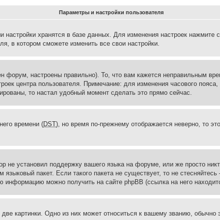
Параметры и настройки пользователя
и настройки хранятся в базе данных. Для изменения настроек нажмите 
ля, в котором сможете изменить все свои настройки.
н форум, настроены правильно). То, что вам кажется неправильным вр
троек центра пользователя. Примечание: для изменения часового пояса,
ированы, то настал удобный момент сделать это прямо сейчас.
него времени (
DST
), но время по-прежнему отображается неверно, то эт
ор не установил поддержку вашего языка на форуме, или же просто ник
м языковый пакет. Если такого пакета не существует, то не стесняйтесь
ю информацию можно получить на сайте phpBB (ссылка на него находитс
две картинки. Одно из них может относиться к вашему званию, обычно э