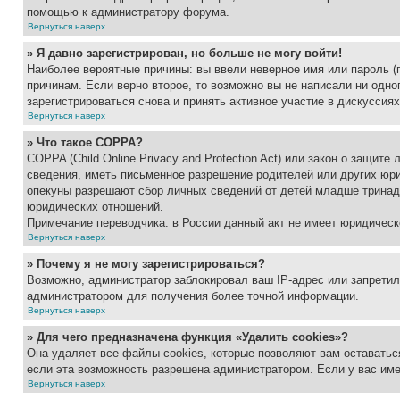
помощью к администратору форума.
Вернуться наверх
» Я давно зарегистрирован, но больше не могу войти!
Наиболее вероятные причины: вы ввели неверное имя или пароль (
причинам. Если верно второе, то возможно вы не написали ни одн
зарегистрироваться снова и принять активное участие в дискуссиях
Вернуться наверх
» Что такое COPPA?
COPPA (Child Online Privacy and Protection Act) или закон о защи
сведения, иметь письменное разрешение родителей или других юри
опекуны разрешают сбор личных сведений от детей младше тринадц
юридических отношений.
Примечание переводчика: в России данный акт не имеет юридическ
Вернуться наверх
» Почему я не могу зарегистрироваться?
Возможно, администратор заблокировал ваш IP-адрес или запретил
администратором для получения более точной информации.
Вернуться наверх
» Для чего предназначена функция «Удалить cookies»?
Она удаляет все файлы cookies, которые позволяют вам оставатьс
если эта возможность разрешена администратором. Если у вас им
Вернуться наверх