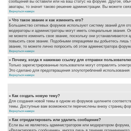
сообщений вы оставили или на ваш статус на форуме. Другое, обыч
аватары, то значит таково решение администрации. Вы можете связ
Вернуться наверх
» Что такое звание и как изменить его?
Большинство сетевых форумов используют систему званий для ото
модераторы и администраторы могут иметь специальные звания. О
не можете изменить свое звание, поскольку они устанавливаются 
повысить свое звание. Подобными операциями вы добьетесь лишь т
звание, то можете лично попросить об этом администратора форум
Вернуться наверх
» Почему, когда я нажимаю ссылку для отправки пользователю
Только зарегистрированные пользователи могут отправлять элект
Это сделано для предотвращения злоупотреблений использования 
Вернуться наверх
» Как создать новую тему?
Для создания новой темы в одном из форумов щелкните соответст
темы. Доступные вам возможности перечислены внизу страниц фор
Вернуться наверх
» Как отредактировать или удалить сообщение?
Если вы не являетесь администратором или модератором форума, 
«Редактировать сообщение», иногда лишь в течение ограниченного