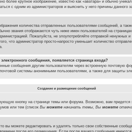
но более крупное изображение, известно как «аватара» и обычно уника
аться с одним из администраторов и выяснить у него причины данного з
бражения количества отправленных пользователями сообщений, а такж
бычно звания отображаются чуть ниже имен пользователей на страницах
администрацией. Пожалуйста, не злоупотребляйте отправкой ненужных 
ого, что администратор просто-напросто уменьшит количество отправле
а.
 электронного сообщения, появляется страница входа?
ронные сообщения другим пользователям через встроенную почтовую фо
почтовой системы анонимными пользователями, а также для защиты эле
Создание и размещение сообщений
вующую кнопку на странице темы или форума. Возможно, вам придется 
умов или тем (список
Вы
можете
начинать темы, Вы
можете
отвеча
то вы можете редактировать и удалять только свои собственные сообще
 времени после его размещения. Если после вашего сообщения имеются 