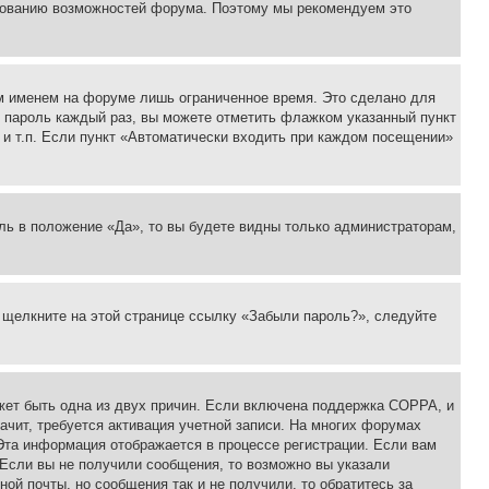
ьзованию возможностей форума. Поэтому мы рекомендуем это
м именем на форуме лишь ограниченное время. Это сделано для
 и пароль каждый раз, вы можете отметить флажком указанный пункт
 и т.п. Если пункт «Автоматически входить при каждом посещении»
ль в положение «Да», то вы будете видны только администраторам,
, щелкните на этой странице ссылку «Забыли пароль?», следуйте
ожет быть одна из двух причин. Если включена поддержка COPPA, и
ачит, требуется активация учетной записи. На многих форумах
 Эта информация отображается в процессе регистрации. Если вам
 Если вы не получили сообщения, то возможно вы указали
ой почты, но сообщения так и не получили, то обратитесь за