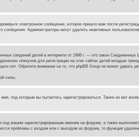
проверьте электронное сообщение, которое пришло вам после регистрац
ого сообщения. Администраторы могут удалять неактивных пользователе
.
те личных сведений детей в интернете от 1998 г. — это закон Соединенн
дических опекунов для регистрации на этих сайтах детей младше тринад
ати лет. Обратите внимание на то, что phpBB Group не может давать р
ой силы.
 имя, под которым вы пытаетесь зарегистрироваться. Также он мог воо
я под вашим зарегистрированным именем на форуме, а также выполняет 
еются проблемы с входом или с выходом из форума, то функция удалени