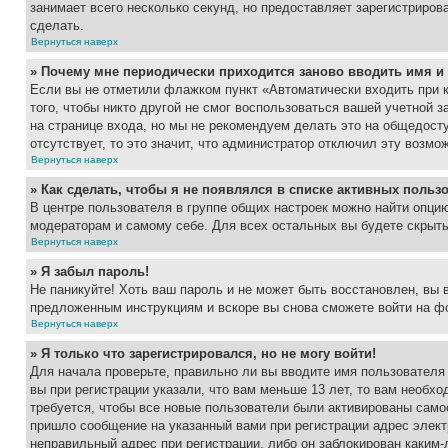
занимает всего несколько секунд, но предоставляет зарегистрир
сделать.
Вернуться наверх
» Почему мне периодически приходится заново вводить имя и
Если вы не отметили флажком пункт «Автоматически входить при 
того, чтобы никто другой не смог воспользоваться вашей учетной 
на странице входа, но мы не рекомендуем делать это на общедост
отсутствует, то это значит, что администратор отключил эту возмо
Вернуться наверх
» Как сделать, чтобы я не появлялся в списке активных польз
В центре пользователя в группе общих настроек можно найти опци
модераторам и самому себе. Для всех остальных вы будете скрыт
Вернуться наверх
» Я забыл пароль!
Не паникуйте! Хоть ваш пароль и не может быть восстановлен, вы 
предложенным инструкциям и вскоре вы снова сможете войти на ф
Вернуться наверх
» Я только что зарегистрировался, но не могу войти!
Для начала проверьте, правильно ли вы вводите имя пользователя
вы при регистрации указали, что вам меньше 13 лет, то вам необх
требуется, чтобы все новые пользователи были активированы самос
пришло сообщение на указанный вами при регистрации адрес элект
неправильный адрес при регистрации, либо он заблокирован каким-