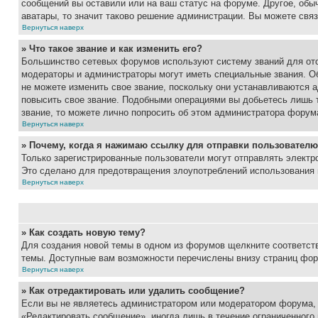
сообщений вы оставили или на ваш статус на форуме. Другое, обыч
аватары, то значит таково решение администрации. Вы можете связ
Вернуться наверх
» Что такое звание и как изменить его?
Большинство сетевых форумов используют систему званий для ото
модераторы и администраторы могут иметь специальные звания. О
не можете изменить свое звание, поскольку они устанавливаются 
повысить свое звание. Подобными операциями вы добьетесь лишь т
звание, то можете лично попросить об этом администратора форум
Вернуться наверх
» Почему, когда я нажимаю ссылку для отправки пользователю
Только зарегистрированные пользователи могут отправлять элект
Это сделано для предотвращения злоупотреблений использования 
Вернуться наверх
» Как создать новую тему?
Для создания новой темы в одном из форумов щелкните соответст
темы. Доступные вам возможности перечислены внизу страниц фор
Вернуться наверх
» Как отредактировать или удалить сообщение?
Если вы не являетесь администратором или модератором форума, 
«Редактировать сообщение», иногда лишь в течение ограниченного