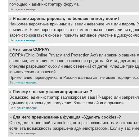
помощью к администратору форума.
Вернуться наверх
» Я давно зарегистрирован, но больше не могу войти!
Наиболее вероятные причины: вы ввели неверное имя или пароль (
причинам. Если верно второе, то возможно вы не написали ни одн
зарегистрироваться снова и принять активное участие в дискуссиях
Вернуться наверх
» Что такое COPPA?
COPPA (Child Online Privacy and Protection Act) или закон о защи
сведения, иметь письменное разрешение родителей или других юри
опекуны разрешают сбор личных сведений от детей младше тринадц
юридических отношений.
Примечание переводчика: в России данный акт не имеет юридическ
Вернуться наверх
» Почему я не могу зарегистрироваться?
Возможно, администратор заблокировал ваш IP-адрес или запретил
администратором для получения более точной информации.
Вернуться наверх
» Для чего предназначена функция «Удалить cookies»?
Она удаляет все файлы cookies, которые позволяют вам оставатьс
если эта возможность разрешена администратором. Если у вас им
Вернуться наверх