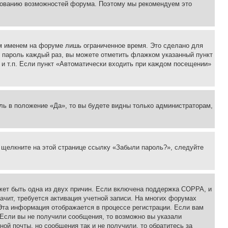
ьзованию возможностей форума. Поэтому мы рекомендуем это
м именем на форуме лишь ограниченное время. Это сделано для
 и пароль каждый раз, вы можете отметить флажком указанный пункт
 и т.п. Если пункт «Автоматически входить при каждом посещении»
ль в положение «Да», то вы будете видны только администраторам,
, щелкните на этой странице ссылку «Забыли пароль?», следуйте
ожет быть одна из двух причин. Если включена поддержка COPPA, и
ачит, требуется активация учетной записи. На многих форумах
 Эта информация отображается в процессе регистрации. Если вам
 Если вы не получили сообщения, то возможно вы указали
ой почты, но сообщения так и не получили, то обратитесь за