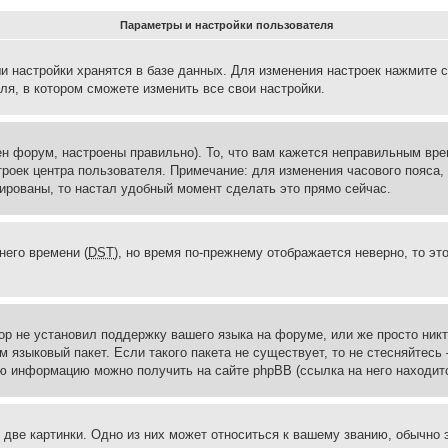
Параметры и настройки пользователя
и настройки хранятся в базе данных. Для изменения настроек нажмите 
ля, в котором сможете изменить все свои настройки.
н форум, настроены правильно). То, что вам кажется неправильным вр
троек центра пользователя. Примечание: для изменения часового пояса,
ированы, то настал удобный момент сделать это прямо сейчас.
него времени (
DST
), но время по-прежнему отображается неверно, то эт
ор не установил поддержку вашего языка на форуме, или же просто ник
м языковый пакет. Если такого пакета не существует, то не стесняйтесь
ю информацию можно получить на сайте phpBB (ссылка на него находитс
две картинки. Одно из них может относиться к вашему званию, обычно э