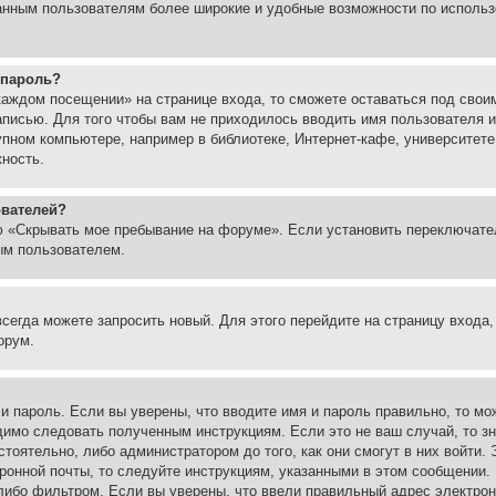
ованным пользователям более широкие и удобные возможности по испол
 пароль?
каждом посещении» на странице входа, то сможете оставаться под свои
записью. Для того чтобы вам не приходилось вводить имя пользователя
упном компьютере, например в библиотеке, Интернет-кафе, университете
жность.
ователей?
ю «Скрывать мое пребывание на форуме». Если установить переключате
ым пользователем.
всегда можете запросить новый. Для этого перейдите на страницу входа
орум.
 и пароль. Если вы уверены, что вводите имя и пароль правильно, то м
одимо следовать полученным инструкциям. Если это не ваш случай, то зн
тоятельно, либо администратором до того, как они смогут в них войти.
ронной почты, то следуйте инструкциям, указанными в этом сообщении.
либо фильтром. Если вы уверены, что ввели правильный адрес электронн