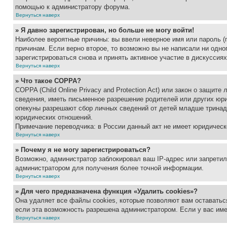
помощью к администратору форума.
Вернуться наверх
» Я давно зарегистрирован, но больше не могу войти!
Наиболее вероятные причины: вы ввели неверное имя или пароль (
причинам. Если верно второе, то возможно вы не написали ни одн
зарегистрироваться снова и принять активное участие в дискуссиях
Вернуться наверх
» Что такое COPPA?
COPPA (Child Online Privacy and Protection Act) или закон о защи
сведения, иметь письменное разрешение родителей или других юри
опекуны разрешают сбор личных сведений от детей младше тринадц
юридических отношений.
Примечание переводчика: в России данный акт не имеет юридическ
Вернуться наверх
» Почему я не могу зарегистрироваться?
Возможно, администратор заблокировал ваш IP-адрес или запретил
администратором для получения более точной информации.
Вернуться наверх
» Для чего предназначена функция «Удалить cookies»?
Она удаляет все файлы cookies, которые позволяют вам оставатьс
если эта возможность разрешена администратором. Если у вас им
Вернуться наверх