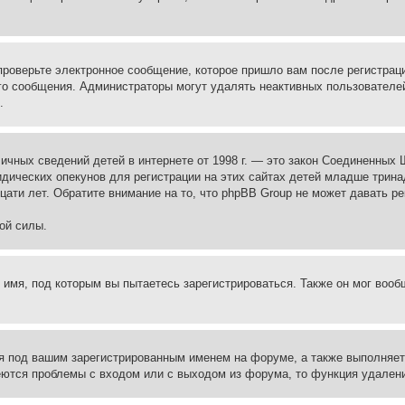
проверьте электронное сообщение, которое пришло вам после регистрац
ого сообщения. Администраторы могут удалять неактивных пользователе
.
те личных сведений детей в интернете от 1998 г. — это закон Соединенн
дических опекунов для регистрации на этих сайтах детей младше тринад
ати лет. Обратите внимание на то, что phpBB Group не может давать р
ой силы.
 имя, под которым вы пытаетесь зарегистрироваться. Также он мог воо
я под вашим зарегистрированным именем на форуме, а также выполняет 
еются проблемы с входом или с выходом из форума, то функция удалени