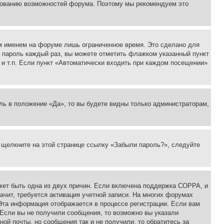
ьзованию возможностей форума. Поэтому мы рекомендуем это
м именем на форуме лишь ограниченное время. Это сделано для
 и пароль каждый раз, вы можете отметить флажком указанный пункт
 и т.п. Если пункт «Автоматически входить при каждом посещении»
ль в положение «Да», то вы будете видны только администраторам,
, щелкните на этой странице ссылку «Забыли пароль?», следуйте
ожет быть одна из двух причин. Если включена поддержка COPPA, и
ачит, требуется активация учетной записи. На многих форумах
 Эта информация отображается в процессе регистрации. Если вам
 Если вы не получили сообщения, то возможно вы указали
ой почты, но сообщения так и не получили, то обратитесь за