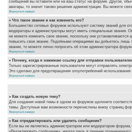
сообщений вы оставили или на ваш статус на форуме. Другое, обыч
аватары, то значит таково решение администрации. Вы можете связ
Вернуться наверх
» Что такое звание и как изменить его?
Большинство сетевых форумов используют систему званий для ото
модераторы и администраторы могут иметь специальные звания. О
не можете изменить свое звание, поскольку они устанавливаются 
повысить свое звание. Подобными операциями вы добьетесь лишь т
звание, то можете лично попросить об этом администратора форум
Вернуться наверх
» Почему, когда я нажимаю ссылку для отправки пользователю
Только зарегистрированные пользователи могут отправлять элект
Это сделано для предотвращения злоупотреблений использования 
Вернуться наверх
» Как создать новую тему?
Для создания новой темы в одном из форумов щелкните соответст
темы. Доступные вам возможности перечислены внизу страниц фор
Вернуться наверх
» Как отредактировать или удалить сообщение?
Если вы не являетесь администратором или модератором форума, 
«Редактировать сообщение», иногда лишь в течение ограниченного