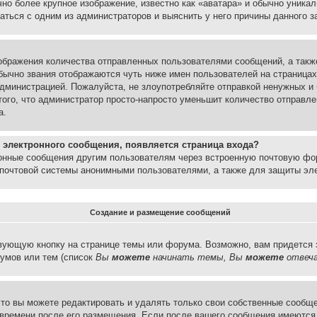
но более крупное изображение, известно как «аватара» и обычно уника
аться с одним из администраторов и выяснить у него причины данного з
бражения количества отправленных пользователями сообщений, а такж
бычно звания отображаются чуть ниже имен пользователей на страницах
администрацией. Пожалуйста, не злоупотребляйте отправкой ненужных 
ого, что администратор просто-напросто уменьшит количество отправле
а.
 электронного сообщения, появляется страница входа?
ронные сообщения другим пользователям через встроенную почтовую фо
почтовой системы анонимными пользователями, а также для защиты эле
Создание и размещение сообщений
вующую кнопку на странице темы или форума. Возможно, вам придется 
умов или тем (список
Вы
можете
начинать темы, Вы
можете
отвеча
то вы можете редактировать и удалять только свои собственные сообще
 времени после его размещения. Если после вашего сообщения имеются 