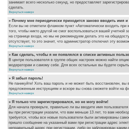
занимает всего несколько секунд, но предоставляет зарегистрир
сделать.
Вернуться наверх
» Почему мне периодически приходится заново вводить имя и
Если вы не отметили флажком пункт «Автоматически входить при 
того, чтобы никто другой не смог воспользоваться вашей учетной 
на странице входа, но мы не рекомендуем делать это на общедост
отсутствует, то это значит, что администратор отключил эту возмо
Вернуться наверх
» Как сделать, чтобы я не появлялся в списке активных польз
В центре пользователя в группе общих настроек можно найти опци
модераторам и самому себе. Для всех остальных вы будете скрыт
Вернуться наверх
» Я забыл пароль!
Не паникуйте! Хоть ваш пароль и не может быть восстановлен, вы 
предложенным инструкциям и вскоре вы снова сможете войти на ф
Вернуться наверх
» Я только что зарегистрировался, но не могу войти!
Для начала проверьте, правильно ли вы вводите имя пользователя
вы при регистрации указали, что вам меньше 13 лет, то вам необх
требуется, чтобы все новые пользователи были активированы самос
пришло сообщение на указанный вами при регистрации адрес элект
неправильный адрес при регистрации, либо он заблокирован каким-