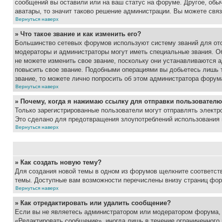
сообщений вы оставили или на ваш статус на форуме. Другое, обыч
аватары, то значит таково решение администрации. Вы можете связ
Вернуться наверх
» Что такое звание и как изменить его?
Большинство сетевых форумов используют систему званий для ото
модераторы и администраторы могут иметь специальные звания. О
не можете изменить свое звание, поскольку они устанавливаются 
повысить свое звание. Подобными операциями вы добьетесь лишь т
звание, то можете лично попросить об этом администратора форум
Вернуться наверх
» Почему, когда я нажимаю ссылку для отправки пользователю
Только зарегистрированные пользователи могут отправлять элект
Это сделано для предотвращения злоупотреблений использования 
Вернуться наверх
» Как создать новую тему?
Для создания новой темы в одном из форумов щелкните соответст
темы. Доступные вам возможности перечислены внизу страниц фор
Вернуться наверх
» Как отредактировать или удалить сообщение?
Если вы не являетесь администратором или модератором форума, 
«Редактировать сообщение», иногда лишь в течение ограниченного