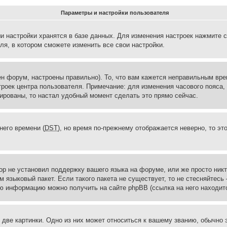
Параметры и настройки пользователя
и настройки хранятся в базе данных. Для изменения настроек нажмите 
ля, в котором сможете изменить все свои настройки.
н форум, настроены правильно). То, что вам кажется неправильным вр
троек центра пользователя. Примечание: для изменения часового пояса,
ированы, то настал удобный момент сделать это прямо сейчас.
него времени (
DST
), но время по-прежнему отображается неверно, то эт
ор не установил поддержку вашего языка на форуме, или же просто ник
м языковый пакет. Если такого пакета не существует, то не стесняйтесь
ю информацию можно получить на сайте phpBB (ссылка на него находитс
две картинки. Одно из них может относиться к вашему званию, обычно э