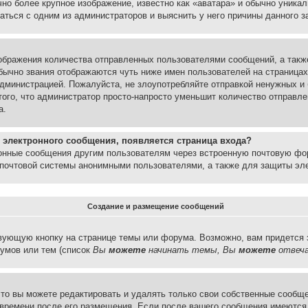
но более крупное изображение, известно как «аватара» и обычно уника
аться с одним из администраторов и выяснить у него причины данного з
бражения количества отправленных пользователями сообщений, а такж
бычно звания отображаются чуть ниже имен пользователей на страницах
администрацией. Пожалуйста, не злоупотребляйте отправкой ненужных 
ого, что администратор просто-напросто уменьшит количество отправле
а.
 электронного сообщения, появляется страница входа?
ронные сообщения другим пользователям через встроенную почтовую фо
почтовой системы анонимными пользователями, а также для защиты эле
Создание и размещение сообщений
вующую кнопку на странице темы или форума. Возможно, вам придется 
умов или тем (список
Вы
можете
начинать темы, Вы
можете
отвеча
то вы можете редактировать и удалять только свои собственные сообще
 времени после его размещения. Если после вашего сообщения имеются 