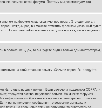
ьзованию возможностей форума. Поэтому мы рекомендуем это
м именем на форуме лишь ограниченное время. Это сделано для
 и пароль каждый раз, вы можете отметить флажком указанный пункт
 и т.п. Если пункт «Автоматически входить при каждом посещении»
ль в положение «Да», то вы будете видны только администраторам,
, щелкните на этой странице ссылку «Забыли пароль?», следуйте
ожет быть одна из двух причин. Если включена поддержка COPPA, и
ачит, требуется активация учетной записи. На многих форумах
 Эта информация отображается в процессе регистрации. Если вам
 Если вы не получили сообщения, то возможно вы указали
ой почты, но сообщения так и не получили, то обратитесь за