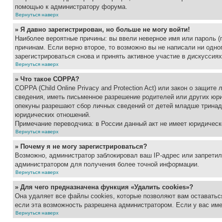
помощью к администратору форума.
Вернуться наверх
» Я давно зарегистрирован, но больше не могу войти!
Наиболее вероятные причины: вы ввели неверное имя или пароль (
причинам. Если верно второе, то возможно вы не написали ни одн
зарегистрироваться снова и принять активное участие в дискуссиях
Вернуться наверх
» Что такое COPPA?
COPPA (Child Online Privacy and Protection Act) или закон о защи
сведения, иметь письменное разрешение родителей или других юри
опекуны разрешают сбор личных сведений от детей младше тринадц
юридических отношений.
Примечание переводчика: в России данный акт не имеет юридическ
Вернуться наверх
» Почему я не могу зарегистрироваться?
Возможно, администратор заблокировал ваш IP-адрес или запретил
администратором для получения более точной информации.
Вернуться наверх
» Для чего предназначена функция «Удалить cookies»?
Она удаляет все файлы cookies, которые позволяют вам оставатьс
если эта возможность разрешена администратором. Если у вас им
Вернуться наверх