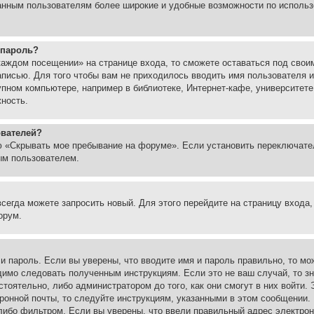
ованным пользователям более широкие и удобные возможности по испол
 пароль?
каждом посещении» на странице входа, то сможете оставаться под свои
записью. Для того чтобы вам не приходилось вводить имя пользователя
упном компьютере, например в библиотеке, Интернет-кафе, университете
жность.
ователей?
ю «Скрывать мое пребывание на форуме». Если установить переключате
ым пользователем.
всегда можете запросить новый. Для этого перейдите на страницу входа
орум.
 и пароль. Если вы уверены, что вводите имя и пароль правильно, то м
одимо следовать полученным инструкциям. Если это не ваш случай, то зн
тоятельно, либо администратором до того, как они смогут в них войти.
ронной почты, то следуйте инструкциям, указанными в этом сообщении.
либо фильтром. Если вы уверены, что ввели правильный адрес электронн