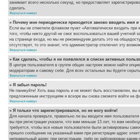
занимает всего несколько секунд, но предоставляет зарегистрир
сделать.
Вернуться наверх
» Почему мне периодически приходится заново вводить имя и
Если вы не отметили флажком пункт «Автоматически входить при 
того, чтобы никто другой не смог воспользоваться вашей учетной 
на странице входа, но мы не рекомендуем делать это на общедост
отсутствует, то это значит, что администратор отключил эту возмо
Вернуться наверх
» Как сделать, чтобы я не появлялся в списке активных польз
В центре пользователя в группе общих настроек можно найти опци
модераторам и самому себе. Для всех остальных вы будете скрыт
Вернуться наверх
» Я забыл пароль!
Не паникуйте! Хоть ваш пароль и не может быть восстановлен, вы 
предложенным инструкциям и вскоре вы снова сможете войти на ф
Вернуться наверх
» Я только что зарегистрировался, но не могу войти!
Для начала проверьте, правильно ли вы вводите имя пользователя
вы при регистрации указали, что вам меньше 13 лет, то вам необх
требуется, чтобы все новые пользователи были активированы самос
пришло сообщение на указанный вами при регистрации адрес элект
неправильный адрес при регистрации, либо он заблокирован каким-