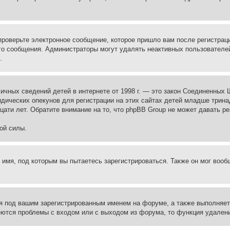
проверьте электронное сообщение, которое пришло вам после регистрац
ого сообщения. Администраторы могут удалять неактивных пользователе
.
те личных сведений детей в интернете от 1998 г. — это закон Соединенн
дических опекунов для регистрации на этих сайтах детей младше тринад
ати лет. Обратите внимание на то, что phpBB Group не может давать р
ой силы.
 имя, под которым вы пытаетесь зарегистрироваться. Также он мог воо
я под вашим зарегистрированным именем на форуме, а также выполняет 
еются проблемы с входом или с выходом из форума, то функция удалени