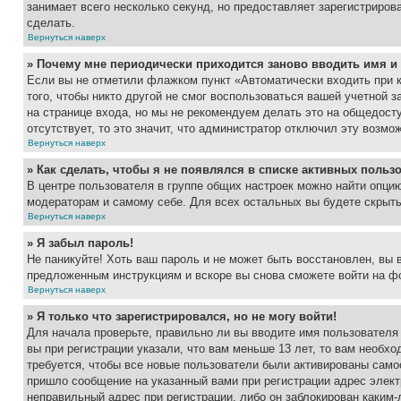
занимает всего несколько секунд, но предоставляет зарегистрир
сделать.
Вернуться наверх
» Почему мне периодически приходится заново вводить имя и
Если вы не отметили флажком пункт «Автоматически входить при 
того, чтобы никто другой не смог воспользоваться вашей учетной 
на странице входа, но мы не рекомендуем делать это на общедост
отсутствует, то это значит, что администратор отключил эту возмо
Вернуться наверх
» Как сделать, чтобы я не появлялся в списке активных польз
В центре пользователя в группе общих настроек можно найти опци
модераторам и самому себе. Для всех остальных вы будете скрыт
Вернуться наверх
» Я забыл пароль!
Не паникуйте! Хоть ваш пароль и не может быть восстановлен, вы 
предложенным инструкциям и вскоре вы снова сможете войти на ф
Вернуться наверх
» Я только что зарегистрировался, но не могу войти!
Для начала проверьте, правильно ли вы вводите имя пользователя
вы при регистрации указали, что вам меньше 13 лет, то вам необх
требуется, чтобы все новые пользователи были активированы самос
пришло сообщение на указанный вами при регистрации адрес элект
неправильный адрес при регистрации, либо он заблокирован каким-