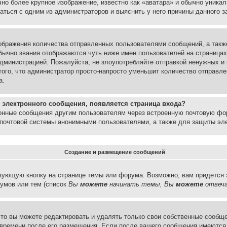
но более крупное изображение, известно как «аватара» и обычно уника
аться с одним из администраторов и выяснить у него причины данного з
бражения количества отправленных пользователями сообщений, а такж
бычно звания отображаются чуть ниже имен пользователей на страницах
администрацией. Пожалуйста, не злоупотребляйте отправкой ненужных 
ого, что администратор просто-напросто уменьшит количество отправле
а.
 электронного сообщения, появляется страница входа?
ронные сообщения другим пользователям через встроенную почтовую фо
почтовой системы анонимными пользователями, а также для защиты эле
Создание и размещение сообщений
вующую кнопку на странице темы или форума. Возможно, вам придется 
умов или тем (список
Вы
можете
начинать темы, Вы
можете
отвеча
то вы можете редактировать и удалять только свои собственные сообще
 времени после его размещения. Если после вашего сообщения имеются 