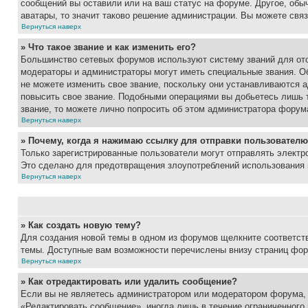
сообщений вы оставили или на ваш статус на форуме. Другое, обыч
аватары, то значит таково решение администрации. Вы можете связ
Вернуться наверх
» Что такое звание и как изменить его?
Большинство сетевых форумов используют систему званий для ото
модераторы и администраторы могут иметь специальные звания. О
не можете изменить свое звание, поскольку они устанавливаются 
повысить свое звание. Подобными операциями вы добьетесь лишь т
звание, то можете лично попросить об этом администратора форум
Вернуться наверх
» Почему, когда я нажимаю ссылку для отправки пользователю
Только зарегистрированные пользователи могут отправлять элект
Это сделано для предотвращения злоупотреблений использования 
Вернуться наверх
» Как создать новую тему?
Для создания новой темы в одном из форумов щелкните соответст
темы. Доступные вам возможности перечислены внизу страниц фор
Вернуться наверх
» Как отредактировать или удалить сообщение?
Если вы не являетесь администратором или модератором форума, 
«Редактировать сообщение», иногда лишь в течение ограниченного