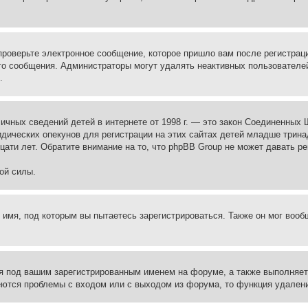
проверьте электронное сообщение, которое пришло вам после регистрац
ого сообщения. Администраторы могут удалять неактивных пользователе
.
те личных сведений детей в интернете от 1998 г. — это закон Соединенн
дических опекунов для регистрации на этих сайтах детей младше тринад
ати лет. Обратите внимание на то, что phpBB Group не может давать р
ой силы.
 имя, под которым вы пытаетесь зарегистрироваться. Также он мог воо
я под вашим зарегистрированным именем на форуме, а также выполняет 
еются проблемы с входом или с выходом из форума, то функция удалени