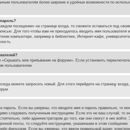
ованным пользователям более широкие и удобные возможности по испол
 пароль?
каждом посещении» на странице входа, то сможете оставаться под свои
записью. Для того чтобы вам не приходилось вводить имя пользователя
упном компьютере, например в библиотеке, Интернет-кафе, университете
жность.
ователей?
ю «Скрывать мое пребывание на форуме». Если установить переключате
ым пользователем.
всегда можете запросить новый. Для этого перейдите на страницу входа
орум.
 и пароль. Если вы уверены, что вводите имя и пароль правильно, то м
одимо следовать полученным инструкциям. Если это не ваш случай, то зн
тоятельно, либо администратором до того, как они смогут в них войти.
ронной почты, то следуйте инструкциям, указанными в этом сообщении.
либо фильтром. Если вы уверены, что ввели правильный адрес электронн