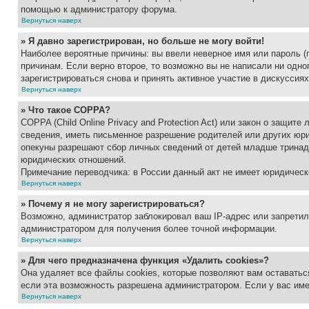
помощью к администратору форума.
Вернуться наверх
» Я давно зарегистрирован, но больше не могу войти!
Наиболее вероятные причины: вы ввели неверное имя или пароль (
причинам. Если верно второе, то возможно вы не написали ни одн
зарегистрироваться снова и принять активное участие в дискуссиях
Вернуться наверх
» Что такое COPPA?
COPPA (Child Online Privacy and Protection Act) или закон о защи
сведения, иметь письменное разрешение родителей или других юри
опекуны разрешают сбор личных сведений от детей младше тринадц
юридических отношений.
Примечание переводчика: в России данный акт не имеет юридическ
Вернуться наверх
» Почему я не могу зарегистрироваться?
Возможно, администратор заблокировал ваш IP-адрес или запретил
администратором для получения более точной информации.
Вернуться наверх
» Для чего предназначена функция «Удалить cookies»?
Она удаляет все файлы cookies, которые позволяют вам оставатьс
если эта возможность разрешена администратором. Если у вас им
Вернуться наверх