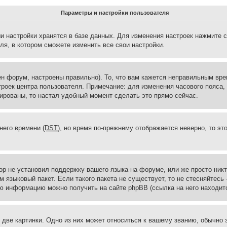
Параметры и настройки пользователя
и настройки хранятся в базе данных. Для изменения настроек нажмите 
ля, в котором сможете изменить все свои настройки.
н форум, настроены правильно). То, что вам кажется неправильным вр
троек центра пользователя. Примечание: для изменения часового пояса,
ированы, то настал удобный момент сделать это прямо сейчас.
него времени (
DST
), но время по-прежнему отображается неверно, то эт
ор не установил поддержку вашего языка на форуме, или же просто ник
м языковый пакет. Если такого пакета не существует, то не стесняйтесь
ю информацию можно получить на сайте phpBB (ссылка на него находитс
две картинки. Одно из них может относиться к вашему званию, обычно э