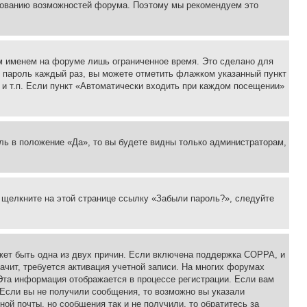
ьзованию возможностей форума. Поэтому мы рекомендуем это
м именем на форуме лишь ограниченное время. Это сделано для
 и пароль каждый раз, вы можете отметить флажком указанный пункт
 и т.п. Если пункт «Автоматически входить при каждом посещении»
ль в положение «Да», то вы будете видны только администраторам,
, щелкните на этой странице ссылку «Забыли пароль?», следуйте
ожет быть одна из двух причин. Если включена поддержка COPPA, и
ачит, требуется активация учетной записи. На многих форумах
 Эта информация отображается в процессе регистрации. Если вам
 Если вы не получили сообщения, то возможно вы указали
ой почты, но сообщения так и не получили, то обратитесь за