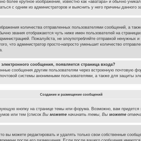
но более крупное изображение, известно как «аватара» и обычно уника
аться с одним из администраторов и выяснить у него причины данного з
бражения количества отправленных пользователями сообщений, а такж
бычно звания отображаются чуть ниже имен пользователей на страницах
администрацией. Пожалуйста, не злоупотребляйте отправкой ненужных 
ого, что администратор просто-напросто уменьшит количество отправле
а.
 электронного сообщения, появляется страница входа?
ронные сообщения другим пользователям через встроенную почтовую фо
почтовой системы анонимными пользователями, а также для защиты эле
Создание и размещение сообщений
вующую кнопку на странице темы или форума. Возможно, вам придется 
умов или тем (список
Вы
можете
начинать темы, Вы
можете
отвеча
то вы можете редактировать и удалять только свои собственные сообще
 времени после его размещения. Если после вашего сообщения имеются 