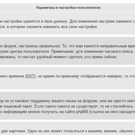
Параметры и настройки пользователя
и настройки хранятся в базе данных. Для изменения настроек нажмите 
ля, в котором сможете изменить все свои настройки.
н форум, настроены правильно). То, что вам кажется неправильным вр
троек центра пользователя. Примечание: для изменения часового пояса,
ированы, то настал удобный момент сделать это прямо сейчас.
него времени (
DST
), но время по-прежнему отображается неверно, то эт
ор не установил поддержку вашего языка на форуме, или же просто ник
м языковый пакет. Если такого пакета не существует, то не стесняйтесь
ю информацию можно получить на сайте phpBB (ссылка на него находитс
две картинки. Одно из них может относиться к вашему званию, обычно э