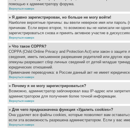
помощью к администратору форума.
Вернуться наверх
» Я давно зарегистрирован, но больше не могу войти!
Наиболее вероятные причины: вы ввели неверное имя или пароль (
причинам. Если верно второе, то возможно вы не написали ни одн
зарегистрироваться снова и принять активное участие в дискуссиях
Вернуться наверх
» Что такое COPPA?
COPPA (Child Online Privacy and Protection Act) или закон о защи
сведения, иметь письменное разрешение родителей или других юри
опекуны разрешают сбор личных сведений от детей младше тринадц
юридических отношений.
Примечание переводчика: в России данный акт не имеет юридическ
Вернуться наверх
» Почему я не могу зарегистрироваться?
Возможно, администратор заблокировал ваш IP-адрес или запретил
администратором для получения более точной информации.
Вернуться наверх
» Для чего предназначена функция «Удалить cookies»?
Она удаляет все файлы cookies, которые позволяют вам оставатьс
если эта возможность разрешена администратором. Если у вас им
Вернуться наверх