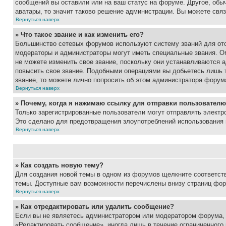
сообщений вы оставили или на ваш статус на форуме. Другое, обыч
аватары, то значит таково решение администрации. Вы можете связ
Вернуться наверх
» Что такое звание и как изменить его?
Большинство сетевых форумов используют систему званий для ото
модераторы и администраторы могут иметь специальные звания. О
не можете изменить свое звание, поскольку они устанавливаются 
повысить свое звание. Подобными операциями вы добьетесь лишь т
звание, то можете лично попросить об этом администратора форум
Вернуться наверх
» Почему, когда я нажимаю ссылку для отправки пользователю
Только зарегистрированные пользователи могут отправлять элект
Это сделано для предотвращения злоупотреблений использования 
Вернуться наверх
» Как создать новую тему?
Для создания новой темы в одном из форумов щелкните соответст
темы. Доступные вам возможности перечислены внизу страниц фор
Вернуться наверх
» Как отредактировать или удалить сообщение?
Если вы не являетесь администратором или модератором форума, 
«Редактировать сообщение», иногда лишь в течение ограниченного