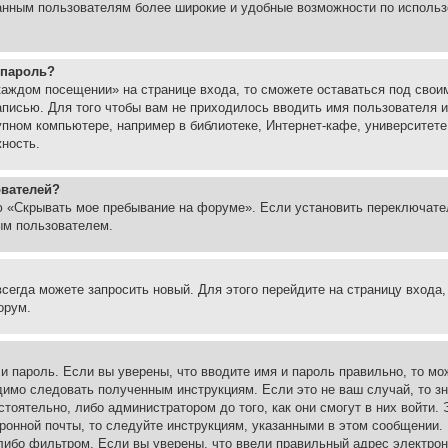
ованным пользователям более широкие и удобные возможности по испол
 пароль?
каждом посещении» на странице входа, то сможете оставаться под свои
записью. Для того чтобы вам не приходилось вводить имя пользователя
упном компьютере, например в библиотеке, Интернет-кафе, университете
жность.
ователей?
ю «Скрывать мое пребывание на форуме». Если установить переключате
ым пользователем.
всегда можете запросить новый. Для этого перейдите на страницу входа
орум.
 и пароль. Если вы уверены, что вводите имя и пароль правильно, то м
одимо следовать полученным инструкциям. Если это не ваш случай, то зн
тоятельно, либо администратором до того, как они смогут в них войти.
ронной почты, то следуйте инструкциям, указанными в этом сообщении.
либо фильтром. Если вы уверены, что ввели правильный адрес электронн