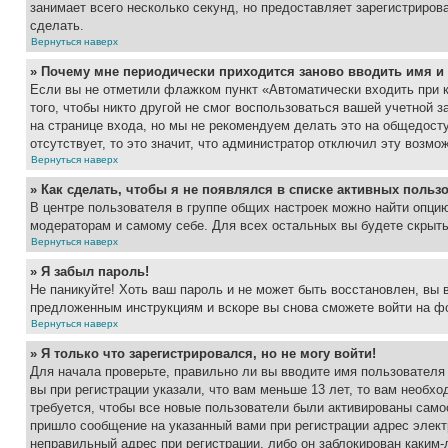
занимает всего несколько секунд, но предоставляет зарегистрир
сделать.
Вернуться наверх
» Почему мне периодически приходится заново вводить имя и
Если вы не отметили флажком пункт «Автоматически входить при 
того, чтобы никто другой не смог воспользоваться вашей учетной 
на странице входа, но мы не рекомендуем делать это на общедост
отсутствует, то это значит, что администратор отключил эту возмо
Вернуться наверх
» Как сделать, чтобы я не появлялся в списке активных польз
В центре пользователя в группе общих настроек можно найти опци
модераторам и самому себе. Для всех остальных вы будете скрыт
Вернуться наверх
» Я забыл пароль!
Не паникуйте! Хоть ваш пароль и не может быть восстановлен, вы 
предложенным инструкциям и вскоре вы снова сможете войти на ф
Вернуться наверх
» Я только что зарегистрировался, но не могу войти!
Для начала проверьте, правильно ли вы вводите имя пользователя
вы при регистрации указали, что вам меньше 13 лет, то вам необх
требуется, чтобы все новые пользователи были активированы самос
пришло сообщение на указанный вами при регистрации адрес элект
неправильный адрес при регистрации, либо он заблокирован каким-