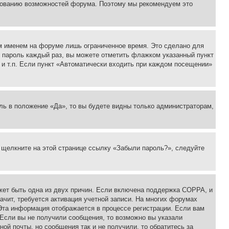
ьзованию возможностей форума. Поэтому мы рекомендуем это
м именем на форуме лишь ограниченное время. Это сделано для
 и пароль каждый раз, вы можете отметить флажком указанный пункт
 и т.п. Если пункт «Автоматически входить при каждом посещении»
ль в положение «Да», то вы будете видны только администраторам,
, щелкните на этой странице ссылку «Забыли пароль?», следуйте
ожет быть одна из двух причин. Если включена поддержка COPPA, и
ачит, требуется активация учетной записи. На многих форумах
 Эта информация отображается в процессе регистрации. Если вам
 Если вы не получили сообщения, то возможно вы указали
ой почты, но сообщения так и не получили, то обратитесь за