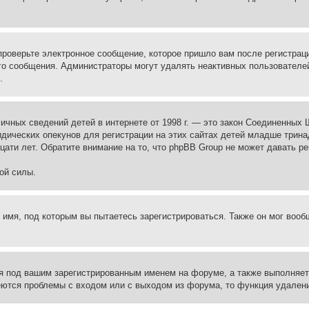
проверьте электронное сообщение, которое пришло вам после регистрац
ого сообщения. Администраторы могут удалять неактивных пользователе
.
те личных сведений детей в интернете от 1998 г. — это закон Соединенн
дических опекунов для регистрации на этих сайтах детей младше тринад
ати лет. Обратите внимание на то, что phpBB Group не может давать р
ой силы.
 имя, под которым вы пытаетесь зарегистрироваться. Также он мог воо
я под вашим зарегистрированным именем на форуме, а также выполняет 
еются проблемы с входом или с выходом из форума, то функция удалени