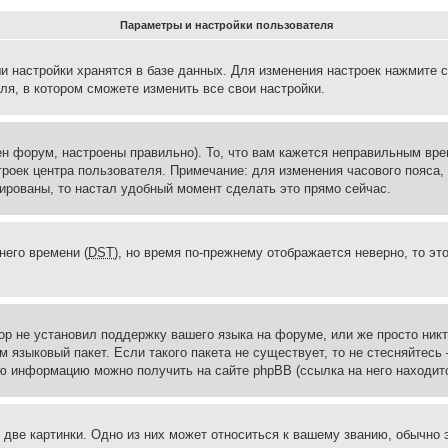
Параметры и настройки пользователя
и настройки хранятся в базе данных. Для изменения настроек нажмите 
ля, в котором сможете изменить все свои настройки.
н форум, настроены правильно). То, что вам кажется неправильным вр
троек центра пользователя. Примечание: для изменения часового пояса,
ированы, то настал удобный момент сделать это прямо сейчас.
него времени (
DST
), но время по-прежнему отображается неверно, то эт
ор не установил поддержку вашего языка на форуме, или же просто ник
м языковый пакет. Если такого пакета не существует, то не стесняйтесь
ю информацию можно получить на сайте phpBB (ссылка на него находитс
две картинки. Одно из них может относиться к вашему званию, обычно э