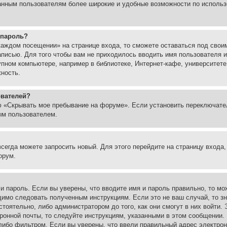
ованным пользователям более широкие и удобные возможности по испол
 пароль?
каждом посещении» на странице входа, то сможете оставаться под свои
записью. Для того чтобы вам не приходилось вводить имя пользователя
упном компьютере, например в библиотеке, Интернет-кафе, университете
жность.
ователей?
ю «Скрывать мое пребывание на форуме». Если установить переключате
ым пользователем.
всегда можете запросить новый. Для этого перейдите на страницу входа
орум.
 и пароль. Если вы уверены, что вводите имя и пароль правильно, то м
одимо следовать полученным инструкциям. Если это не ваш случай, то зн
тоятельно, либо администратором до того, как они смогут в них войти.
ронной почты, то следуйте инструкциям, указанными в этом сообщении.
либо фильтром. Если вы уверены, что ввели правильный адрес электронн