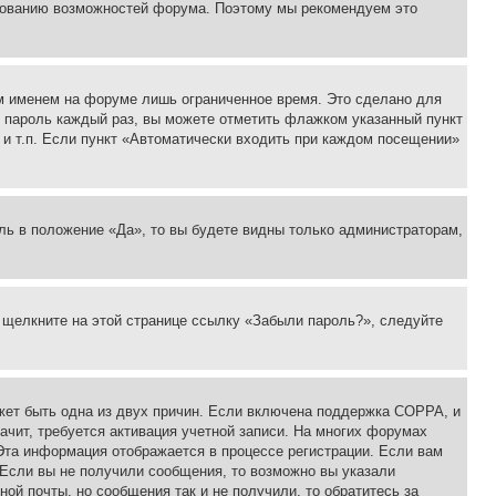
ьзованию возможностей форума. Поэтому мы рекомендуем это
м именем на форуме лишь ограниченное время. Это сделано для
 и пароль каждый раз, вы можете отметить флажком указанный пункт
 и т.п. Если пункт «Автоматически входить при каждом посещении»
ль в положение «Да», то вы будете видны только администраторам,
, щелкните на этой странице ссылку «Забыли пароль?», следуйте
ожет быть одна из двух причин. Если включена поддержка COPPA, и
ачит, требуется активация учетной записи. На многих форумах
 Эта информация отображается в процессе регистрации. Если вам
 Если вы не получили сообщения, то возможно вы указали
ой почты, но сообщения так и не получили, то обратитесь за