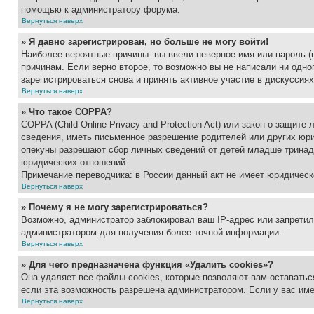
помощью к администратору форума.
Вернуться наверх
» Я давно зарегистрирован, но больше не могу войти!
Наиболее вероятные причины: вы ввели неверное имя или пароль (
причинам. Если верно второе, то возможно вы не написали ни одн
зарегистрироваться снова и принять активное участие в дискуссиях
Вернуться наверх
» Что такое COPPA?
COPPA (Child Online Privacy and Protection Act) или закон о защи
сведения, иметь письменное разрешение родителей или других юри
опекуны разрешают сбор личных сведений от детей младше тринадц
юридических отношений.
Примечание переводчика: в России данный акт не имеет юридическ
Вернуться наверх
» Почему я не могу зарегистрироваться?
Возможно, администратор заблокировал ваш IP-адрес или запретил
администратором для получения более точной информации.
Вернуться наверх
» Для чего предназначена функция «Удалить cookies»?
Она удаляет все файлы cookies, которые позволяют вам оставатьс
если эта возможность разрешена администратором. Если у вас им
Вернуться наверх