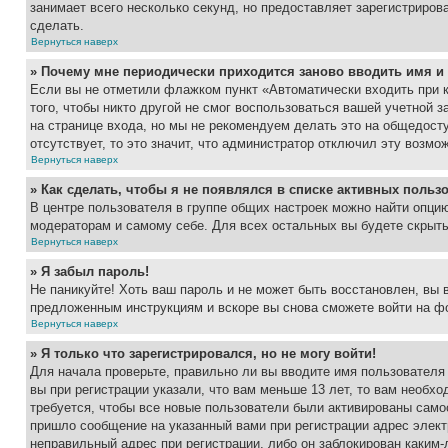
занимает всего несколько секунд, но предоставляет зарегистрир
сделать.
Вернуться наверх
» Почему мне периодически приходится заново вводить имя и
Если вы не отметили флажком пункт «Автоматически входить при 
того, чтобы никто другой не смог воспользоваться вашей учетной 
на странице входа, но мы не рекомендуем делать это на общедост
отсутствует, то это значит, что администратор отключил эту возмо
Вернуться наверх
» Как сделать, чтобы я не появлялся в списке активных польз
В центре пользователя в группе общих настроек можно найти опци
модераторам и самому себе. Для всех остальных вы будете скрыт
Вернуться наверх
» Я забыл пароль!
Не паникуйте! Хоть ваш пароль и не может быть восстановлен, вы 
предложенным инструкциям и вскоре вы снова сможете войти на ф
Вернуться наверх
» Я только что зарегистрировался, но не могу войти!
Для начала проверьте, правильно ли вы вводите имя пользователя
вы при регистрации указали, что вам меньше 13 лет, то вам необх
требуется, чтобы все новые пользователи были активированы самос
пришло сообщение на указанный вами при регистрации адрес элект
неправильный адрес при регистрации, либо он заблокирован каким-