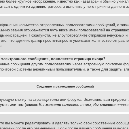
но более крупное изображение, известно как «аватара» и обычно уника
аться с одним из администраторов и выяснить у него причины данного з
бражения количества отправленных пользователями сообщений, а такж
бычно звания отображаются чуть ниже имен пользователей на страницах
администрацией. Пожалуйста, не злоупотребляйте отправкой ненужных 
ого, что администратор просто-напросто уменьшит количество отправле
а.
 электронного сообщения, появляется страница входа?
ронные сообщения другим пользователям через встроенную почтовую фо
почтовой системы анонимными пользователями, а также для защиты эле
Создание и размещение сообщений
вующую кнопку на странице темы или форума. Возможно, вам придется 
умов или тем (список
Вы
можете
начинать темы, Вы
можете
отвеча
то вы можете редактировать и удалять только свои собственные сообще
 времени после его размещения. Если после вашего сообщения имеются 