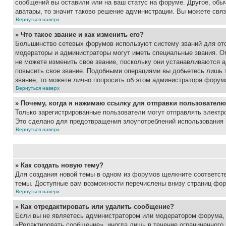
сообщений вы оставили или на ваш статус на форуме. Другое, обыч
аватары, то значит таково решение администрации. Вы можете связ
Вернуться наверх
» Что такое звание и как изменить его?
Большинство сетевых форумов используют систему званий для ото
модераторы и администраторы могут иметь специальные звания. О
не можете изменить свое звание, поскольку они устанавливаются 
повысить свое звание. Подобными операциями вы добьетесь лишь т
звание, то можете лично попросить об этом администратора форум
Вернуться наверх
» Почему, когда я нажимаю ссылку для отправки пользователю
Только зарегистрированные пользователи могут отправлять элект
Это сделано для предотвращения злоупотреблений использования 
Вернуться наверх
» Как создать новую тему?
Для создания новой темы в одном из форумов щелкните соответст
темы. Доступные вам возможности перечислены внизу страниц фор
Вернуться наверх
» Как отредактировать или удалить сообщение?
Если вы не являетесь администратором или модератором форума, 
«Редактировать сообщение», иногда лишь в течение ограниченного