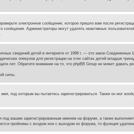
проверьте электронное сообщение, которое пришло вам после регистрац
ого сообщения. Администраторы могут удалять неактивных пользователе
.
те личных сведений детей в интернете от 1998 г. — это закон Соединенн
дических опекунов для регистрации на этих сайтах детей младше тринад
ати лет. Обратите внимание на то, что phpBB Group не может давать р
ой силы.
 имя, под которым вы пытаетесь зарегистрироваться. Также он мог воо
я под вашим зарегистрированным именем на форуме, а также выполняет 
еются проблемы с входом или с выходом из форума, то функция удалени