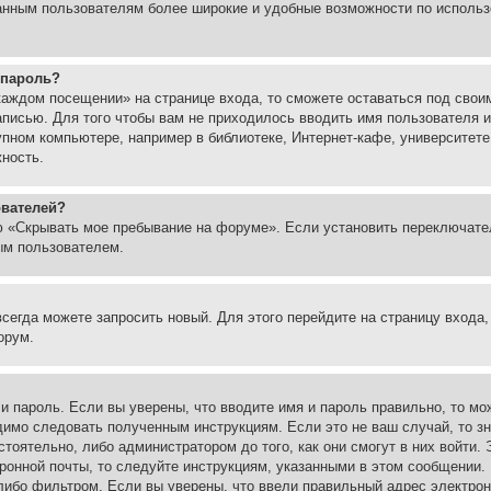
ованным пользователям более широкие и удобные возможности по испол
 пароль?
каждом посещении» на странице входа, то сможете оставаться под свои
записью. Для того чтобы вам не приходилось вводить имя пользователя
упном компьютере, например в библиотеке, Интернет-кафе, университете
жность.
ователей?
ю «Скрывать мое пребывание на форуме». Если установить переключате
ым пользователем.
всегда можете запросить новый. Для этого перейдите на страницу входа
орум.
 и пароль. Если вы уверены, что вводите имя и пароль правильно, то м
одимо следовать полученным инструкциям. Если это не ваш случай, то зн
тоятельно, либо администратором до того, как они смогут в них войти.
ронной почты, то следуйте инструкциям, указанными в этом сообщении.
либо фильтром. Если вы уверены, что ввели правильный адрес электронн