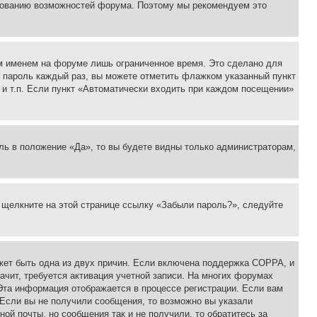
ьзованию возможностей форума. Поэтому мы рекомендуем это
м именем на форуме лишь ограниченное время. Это сделано для
 и пароль каждый раз, вы можете отметить флажком указанный пункт
 и т.п. Если пункт «Автоматически входить при каждом посещении»
ль в положение «Да», то вы будете видны только администраторам,
, щелкните на этой странице ссылку «Забыли пароль?», следуйте
ожет быть одна из двух причин. Если включена поддержка COPPA, и
ачит, требуется активация учетной записи. На многих форумах
 Эта информация отображается в процессе регистрации. Если вам
 Если вы не получили сообщения, то возможно вы указали
ой почты, но сообщения так и не получили, то обратитесь за