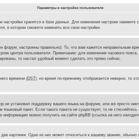
Параметры и настройки пользователя
и настройки хранятся в базе данных. Для изменения настроек нажмите 
ля, в котором сможете изменить все свои настройки.
н форум, настроены правильно). То, что вам кажется неправильным вр
троек центра пользователя. Примечание: для изменения часового пояса,
ированы, то настал удобный момент сделать это прямо сейчас.
него времени (
DST
), но время по-прежнему отображается неверно, то эт
ор не установил поддержку вашего языка на форуме, или же просто ник
м языковый пакет. Если такого пакета не существует, то не стесняйтесь
ю информацию можно получить на сайте phpBB (ссылка на него находитс
две картинки. Одно из них может относиться к вашему званию, обычно э