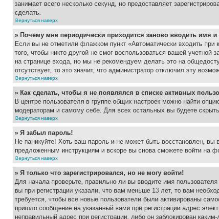
занимает всего несколько секунд, но предоставляет зарегистрир
сделать.
Вернуться наверх
» Почему мне периодически приходится заново вводить имя и
Если вы не отметили флажком пункт «Автоматически входить при 
того, чтобы никто другой не смог воспользоваться вашей учетной 
на странице входа, но мы не рекомендуем делать это на общедост
отсутствует, то это значит, что администратор отключил эту возмо
Вернуться наверх
» Как сделать, чтобы я не появлялся в списке активных польз
В центре пользователя в группе общих настроек можно найти опци
модераторам и самому себе. Для всех остальных вы будете скрыт
Вернуться наверх
» Я забыл пароль!
Не паникуйте! Хоть ваш пароль и не может быть восстановлен, вы 
предложенным инструкциям и вскоре вы снова сможете войти на ф
Вернуться наверх
» Я только что зарегистрировался, но не могу войти!
Для начала проверьте, правильно ли вы вводите имя пользователя
вы при регистрации указали, что вам меньше 13 лет, то вам необх
требуется, чтобы все новые пользователи были активированы самос
пришло сообщение на указанный вами при регистрации адрес элект
неправильный адрес при регистрации, либо он заблокирован каким-