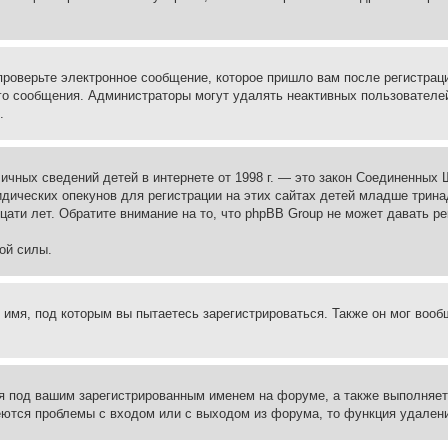
проверьте электронное сообщение, которое пришло вам после регистрац
ого сообщения. Администраторы могут удалять неактивных пользователе
.
те личных сведений детей в интернете от 1998 г. — это закон Соединенн
дических опекунов для регистрации на этих сайтах детей младше тринад
ати лет. Обратите внимание на то, что phpBB Group не может давать р
ой силы.
 имя, под которым вы пытаетесь зарегистрироваться. Также он мог воо
я под вашим зарегистрированным именем на форуме, а также выполняет 
еются проблемы с входом или с выходом из форума, то функция удалени