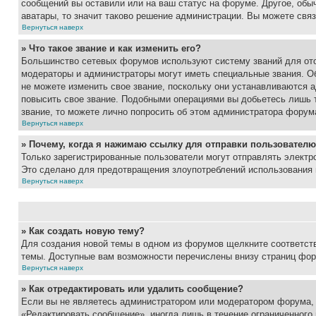
сообщений вы оставили или на ваш статус на форуме. Другое, обыч
аватары, то значит таково решение администрации. Вы можете связ
Вернуться наверх
» Что такое звание и как изменить его?
Большинство сетевых форумов используют систему званий для ото
модераторы и администраторы могут иметь специальные звания. О
не можете изменить свое звание, поскольку они устанавливаются 
повысить свое звание. Подобными операциями вы добьетесь лишь т
звание, то можете лично попросить об этом администратора форум
Вернуться наверх
» Почему, когда я нажимаю ссылку для отправки пользователю
Только зарегистрированные пользователи могут отправлять элект
Это сделано для предотвращения злоупотреблений использования 
Вернуться наверх
» Как создать новую тему?
Для создания новой темы в одном из форумов щелкните соответст
темы. Доступные вам возможности перечислены внизу страниц фор
Вернуться наверх
» Как отредактировать или удалить сообщение?
Если вы не являетесь администратором или модератором форума, 
«Редактировать сообщение», иногда лишь в течение ограниченного