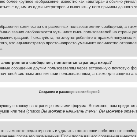
но более крупное изображение, известно как «аватара» и обычно уника
аться с одним из администраторов и выяснить у него причины данного з
бражения количества отправленных пользователями сообщений, а такж
бычно звания отображаются чуть ниже имен пользователей на страницах
администрацией. Пожалуйста, не злоупотребляйте отправкой ненужных 
ого, что администратор просто-напросто уменьшит количество отправле
а.
 электронного сообщения, появляется страница входа?
ронные сообщения другим пользователям через встроенную почтовую фо
почтовой системы анонимными пользователями, а также для защиты эле
Создание и размещение сообщений
вующую кнопку на странице темы или форума. Возможно, вам придется 
умов или тем (список
Вы
можете
начинать темы, Вы
можете
отвеча
то вы можете редактировать и удалять только свои собственные сообще
 времени после его размещения. Если после вашего сообщения имеются 